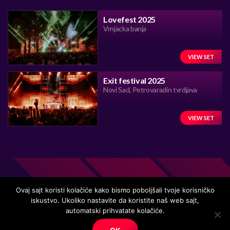
Lovefest 2025
Vrnjacka banja
VIEW SET
Exit festival 2025
Novi Sad, Petrovaradin tvrdjava
VIEW SET
Ovaj sajt koristi kolačiće kako bismo poboljšali tvoje korisničko
iskustvo. Ukoliko nastavite da koristite naš web sajt,
Handmade in Serbia 15 years ago, while listening to the great
automatski prihvatate kolačiće.
music.