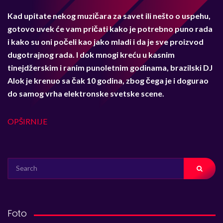
Kad upitate nekog muzičara za savet ili nešto o uspehu,
gotovo uvek će vam pričati kako je potrebno puno rada
i kako su oni počeli kao jako mladi i da je sve proizvod
dugotrajnog rada. I dok mnogi kreću u kasnim
tinejdžerskim i ranim punoletnim godinama, brazilski DJ
Alok je krenuo sa čak 10 godina, zbog čega je i dogurao
do samog vrha elektronske svetske scene.
OPŠIRNIJE
SEARCH
FOR:
Foto