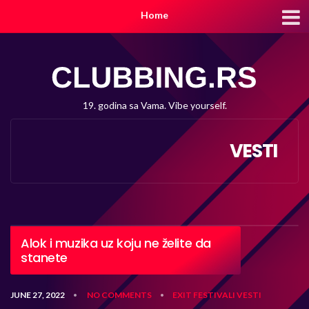
Home
19. godina sa Vama. Vibe yourself.
VESTI
Alok i muzika uz koju ne želite da
stanete
JUNE 27, 2022
NO COMMENTS
EXIT
FESTIVALI
VESTI
•
•