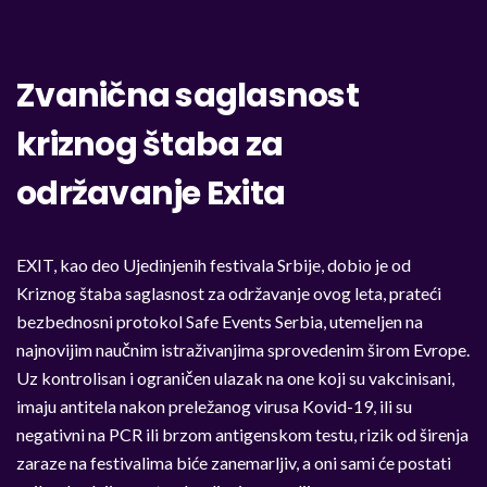
Zvanična saglasnost
kriznog štaba za
održavanje Exita
EXIT, kao deo Ujedinjenih festivala Srbije, dobio je od
Kriznog štaba saglasnost za održavanje ovog leta, prateći
bezbednosni protokol Safe Events Serbia, utemeljen na
najnovijim naučnim istraživanjima sprovedenim širom Evrope.
Uz kontrolisan i ograničen ulazak na one koji su vakcinisani,
imaju antitela nakon preležanog virusa Kovid-19, ili su
negativni na PCR ili brzom antigenskom testu, rizik od širenja
zaraze na festivalima biće zanemarljiv, a oni sami će postati