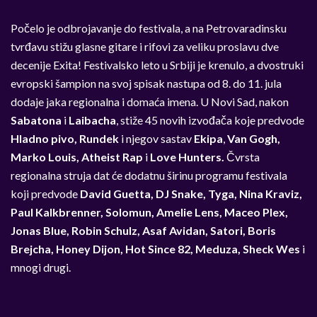
Počelo je odbrojavanje do festivala, a na Petrovaradinsku
tvrđavu stižu glasne gitare i rifovi za veliku proslavu dve
decenije Exita! Festivalsko leto u Srbiji je krenulo, a dvostruki
evropski šampion na svoj spisak nastupa od 8. do 11. jula
dodaje jaka regionalna i domaća imena. U Novi Sad, nakon
Sabatona
i
Laibacha
, stiže 45 novih izvođača koje predvode
Hladno pivo, Rundek
i njegov sastav
Ekipa
,
Van Gogh,
Marko Louis, Atheist Rap
i
Love Hunters.
Čvrsta
regionalna struja dat će dodatnu širinu programu festivala
koji predvode
David Guetta, DJ Snake, Tyga, Nina Kraviz,
Paul Kalkbrenner, Solomun, Amelie Lens, Maceo Plex,
Jonas Blue, Robin Schulz, Asaf Avidan, Satori, Boris
Brejcha, Honey Dijon, Hot Since 82, Meduza, Sheck Wes
i
mnogi drugi.