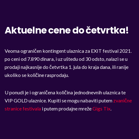
Aktuelne cene do četvrtka!
Veoma ograničen kontingent ulaznica za EXIT festival 2021.
po ceni od 7.890 dinara, i uz uštedu od 30 odsto, nalazi se u
prodaji najkasnije do četvrtka 1. jula do kraja dana, ili ranije
ukoliko se količine rasprodaju.
U ponudi je i ograničena količina jednodnevnih ulaznica te
VIP GOLD ulaznice. Kupiti se mogu nabaviti putem
zvanične
stranice festivala
i putem prodajne mreže
Gigs Tix
.