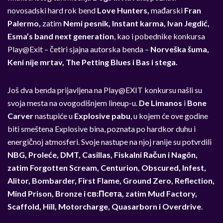
novosadski hard rok bend
Love Hunters,
mađarski
Fran
Palermo,
zatim
Nemi pesnik, Instant karma, Ivan Jegdić,
Esma’s band next generation
, kao i pobednike konkursa
Play@Exit – četiri sjajna autorska benda –
Norveška šuma,
Keni nije mrtav, The Petting Blues i Bas i stega.
Još dva benda prijavljena na Play@EXIT konkursu našli su
svoja mesta na ovogodišnjem lineup-u.
De Limanos
i
Bone
Carver
nastupiće u
Explosive pabu
, u kojem će ove godine
biti smeštena Explosive bina, poznata po hardkor duhu i
energičnoj atmosferi. Svoje nastupe na njoj ranije su potvrdili
NBG, Proleće, DMT, Casillas, Fiskalni Račun i Nagön,
zatim Forgotten Scream, Centurion, Obscured, Infest,
Alitor, Bombarder, First Flame, Ground Zero, Reflection,
Mind Prison, Bronze i св:Псета, zatim Mud Factory,
Scaffold, Hill, Motorcharge, Quasarborn i Overdrive
.