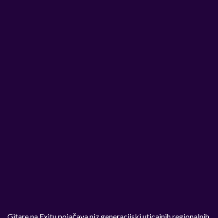
Gitare na Exitu pojačava niz generacijski uticajnih regionalnih