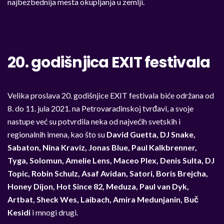
najbezbednija mesta okupljanja u zemlji.
20.
godišnjica EXIT festivala
Velika proslava 20. godišnjice EXIT festivala biće održana od
8. do 11. jula 2021. na Petrovaradinskoj tvrđavi, a svoje
nastupe već su potvrdila neka od najvećih svetskih i
regionalnih imena, kao što su
David Guetta, DJ Snake,
Sabaton, Nina Kraviz, Jonas Blue, Paul Kalkbrenner,
Tyga, Solomun, Amelie Lens, Maceo Plex, Denis Sulta, DJ
Topic, Robin Schulz, Asaf Avidan, Satori, Boris Brejcha,
Honey Dijon, Hot Since 82, Meduza, Paul van Dyk,
Artbat, Sheck Wes, Laibach, Amira Medunjanin, Buč
Kesidi
i mnogi drugi.