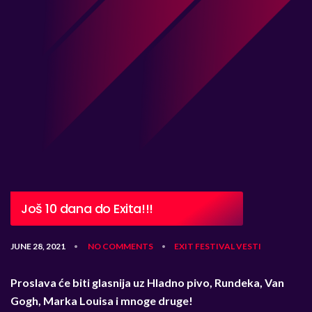
Još 10 dana do Exita!!!
JUNE 28, 2021
NO COMMENTS
EXIT
FESTIVAL
VESTI
•
•
Proslava će biti glasnija uz Hladno pivo, Rundeka, Van
Gogh, Marka Louisa i mnoge druge!