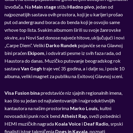
izvođača. Na
Main stage
stižu
Hladno pivo
, jedan od
najpoznatijih sastava ovih prostora, koji je u karijeri prošao
put od andergraund boraca do benda koji je osvojio same
vrhove top lista. Svakim albumom širili su svoje žanrovske
okvire, a u Novi Sad donose najveće hitove, uključujući i novi
„Carpe Diem“. Veliki
Darko Rundek
pojaviće se na Glavnoj
bini praćen
Ekipom
, i odsvirati pesme iz svih faza rada, od
Haustora do danas. Muzičko putovanje beogradskog rok
sastava
Van Gogh
traje već 35 godina, a i dalje su, i posle 10
albuma, veliki magnet za publiku na Exitovoj Glavnoj sceni.
Visa Fusion bina
predstaviće niz sjajnih regionalnih imena,
kao što su jedan od najtalentovanijih i najproduktivnijih
kantautora na našim prostorima
Marko Louis,
kultni
novosadski punk rock bend
Atheist Rap,
sveži pobednici
HEMI muzičkih nagrada
Koala Voice
i
Deaf Radio,
srpski
finalisti istog takmičenja
Dogs in Kavala,
poznati