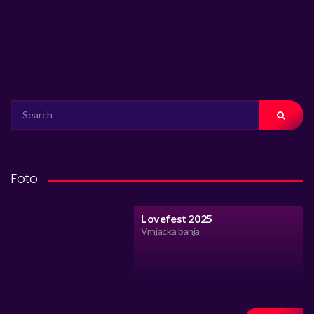
SEARCH
FOR:
Foto
Lovefest 2025
Vrnjacka banja