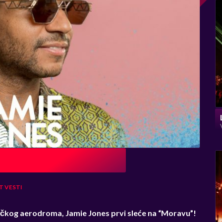
T
VESTI
vačkog aerodroma,
Jamie Jones prvi sleće na “Moravu”!