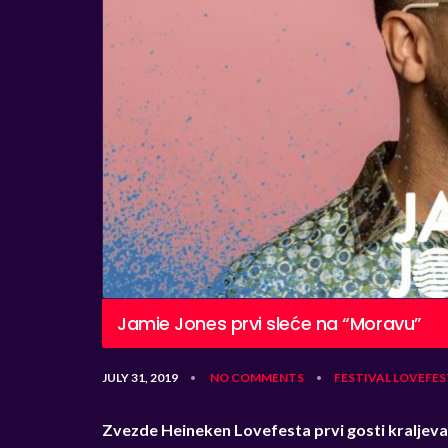
Jamie Jones prvi sleće na “Moravu”
JULY 31, 2019
NO COMMENTS
FESTIVAL
LOVEFES
•
•
Zvezde Heineken Lovefesta prvi gosti kralje