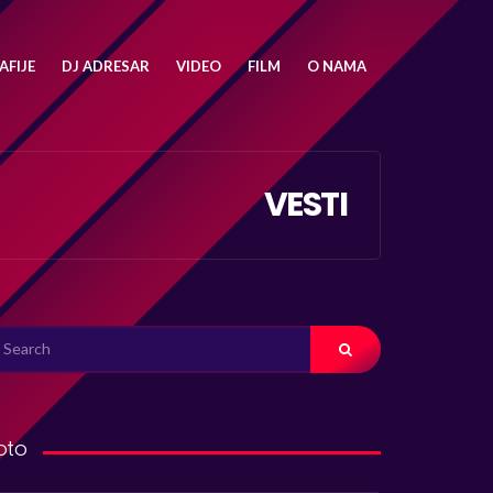
FIJE
DJ ADRESAR
VIDEO
FILM
O NAMA
VESTI
ARCH
R:
oto