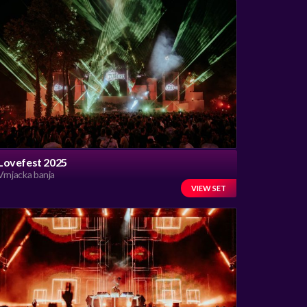
Lovefest 2025
Vrnjacka banja
VIEW SET