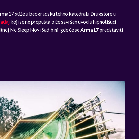
 Arma17 stiže u beogradsku tehno katedralu Drugstore u
ađaj
koji se ne propušta biće savršen uvod u hipnotišući
tnoj No Sleep Novi Sad bini, gde će se
Arma17
predstaviti