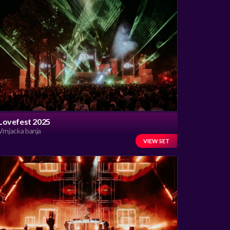
Lovefest 2025
Vrnjacka banja
VIEW SET