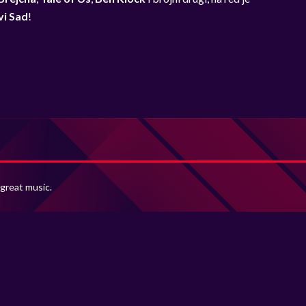
vi Sad
!
 great music.