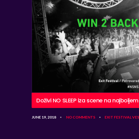
Doživi NO SLEEP iza scene na najbolje
JUNE 19, 2018
NO COMMENTS
EXIT
FESTIVAL
VES
•
•