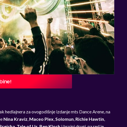
bine!
sak hedlajnera za ovogodišnje izdanje mts Dance Arene, na
de
Nina Kraviz
,
Maceo Plex
,
Solomun
,
Richie Hawtin
,
Brejcha
,
Tale of Us
,
Ben Klock
i brojni drugi, na red je