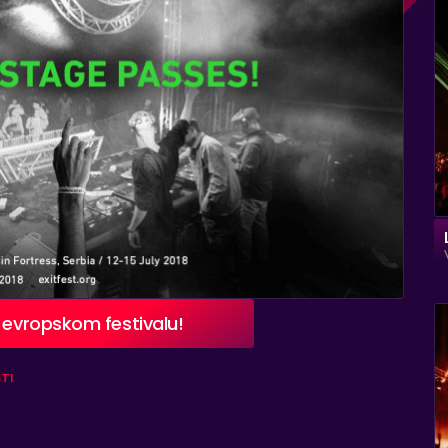
m evropskom festivalu!
TI