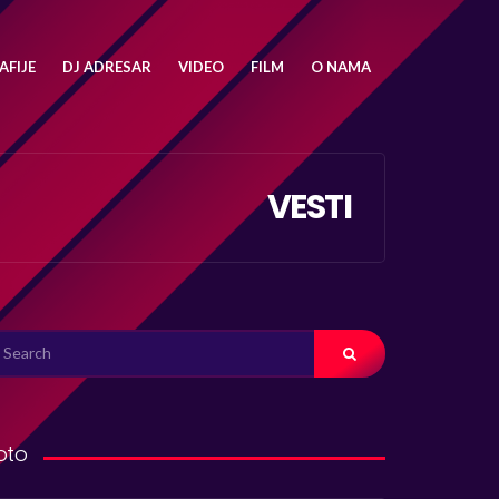
FIJE
DJ ADRESAR
VIDEO
FILM
O NAMA
VESTI
ARCH
R:
oto