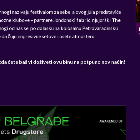
ogi nazivaju festivalom za sebe, a ovog jula predstaviće
amozne klubove – partnere, londonski
fabric
, njujorški
The
ogi od nas se, po dolasku na kolosalnu Petrovaradinsku
 da čuju impresivne setove i osete atmosferu
žda ćete baš vi doživeti ovu binu na potpuno nov način!