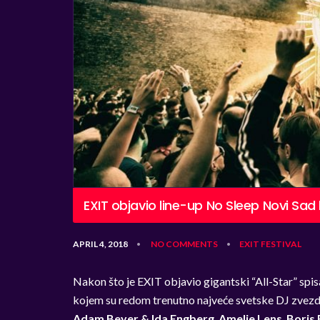
EXIT objavio line-up No Sleep Novi Sad 
APRIL 4, 2018
NO COMMENTS
EXIT
FESTIVAL
•
•
Nakon što je EXIT objavio gigantski “All-Star” spi
kojem su redom trenutno najveće svetske DJ zvez
Adam Beyer & Ida Engberg
,
Amelie Lens
,
Boris 