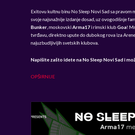
Exitovu kultnu binu No Sleep Novi Sad sa pravom mn
svoje najsnažnije izdanje dosad, uz ovogodišnje f
Bunker
, moskovski
Arma17
i rimski klub
Goa
! Mn
tvrđavu, direktno upute do dubokog rova iza Arene
najuzbudljivijih svetskih klubova.
Napišite zašto idete na No Sleep Novi Sad i mo
OPŠIRNIJE