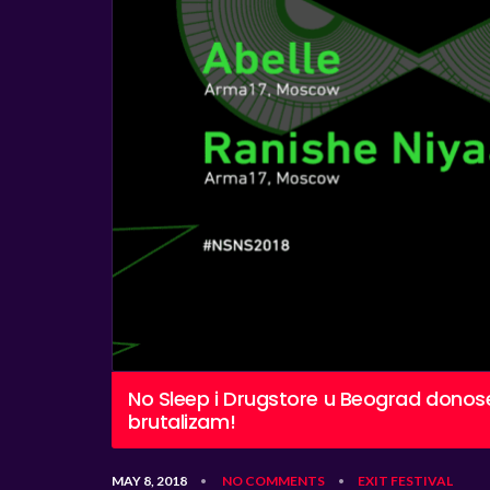
No Sleep i Drugstore u Beograd dono
brutalizam!
MAY 8, 2018
NO COMMENTS
EXIT
FESTIVAL
•
•