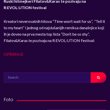
Ruski hitmejkeri Filatov&Karas te pozivaju na
R:EVOL:UTION festival
Kreatori neverovatnih hitova “Time won’t wait for us”, “Tell it
to my heart” i jednog od najslušanijih remiksa današnjice koji
ih je doveo na prva mesta top lista “Don’t be so shy”,
Filatov&Karas te pozivaju na R:EVOL:UTION Festival:
OPŠIRNIJE
SEARCH
FOR:
Foto