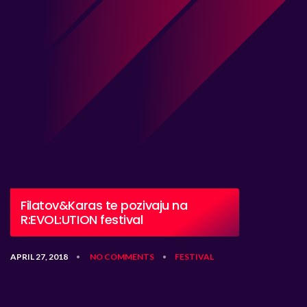
Filatov&Karas te pozivaju na
R:EVOL:UTION festival
APRIL 27, 2018
NO COMMENTS
FESTIVAL
•
•