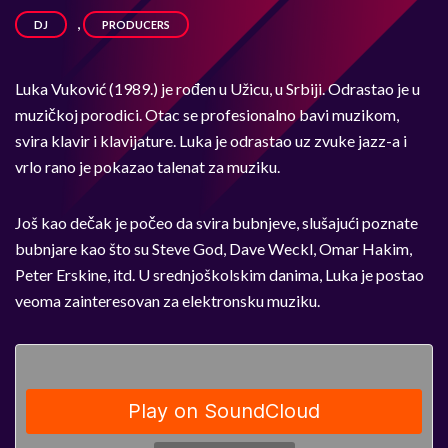
,
DJ
PRODUCERS
Luka Vuković (1989.) je rođen u Užicu, u Srbiji. Odrastao je u
muzičkoj porodici. Otac se profesionalno bavi muzikom,
svira klavir i klavijature. Luka je odrastao uz zvuke jazz-a i
vrlo rano je pokazao talenat za muziku.
Još kao dečak je počeo da svira bubnjeve, slušajući poznate
bubnjare kao što su Steve God, Dave Weckl, Omar Hakim,
Peter Erskine, itd. U srednjoškolskim danima, Luka je postao
veoma zainteresovan za elektronsku muziku.