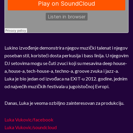
Lukino izvođenje demonstrira njegov muzički talenat i njegov
poseban stil, koristeći dosta perkusija i bass linija. U njegovim
DJ setovima mogu se čuti zvuci koji su mesavina deep house-
a, house-a, tech-house-a, techno-a, groove zvuka i jazz-a.
Luka je bio jedan od izvođaca na EXIT-u 2012. godine, jednim
od najvećih muzičkih festivala u jugoistočnoj Evropi.
Danas, Luka je veoma ozbiljno zainteresovan za produkciju.
Luka Vukovic/facebook
Luka Vukovic/soundcloud