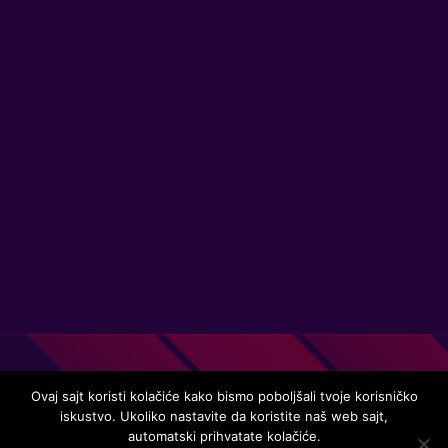
Ovaj sajt koristi kolačiće kako bismo poboljšali tvoje korisničko
iskustvo. Ukoliko nastavite da koristite naš web sajt,
Handmade in Serbia 15 years ago, while listening to the great
automatski prihvatate kolačiće.