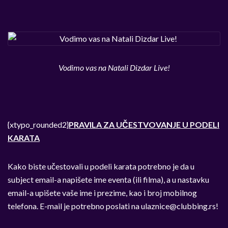
Vodimo vas na Natali Dizdar Live!
{xtypo_rounded2}
PRAVILA ZA UČESTVOVANJE U PODELI
KARATA
Kako biste učestovali u podeli karata potrebno je da u
subject email-a napišete ime eventa (ili filma), a u nastavku
email-a upišete vaše ime i prezime, kao i broj mobilnog
telefona. E-mail je potrebno poslati na
ulaznice@clubbing.rs
!