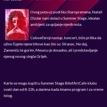
Ovog puta uz podršku Staropramena, Natali
Dizdar nam dolazi u Summer Stage, idealan
ambijent za upijanje njenih nota.
Celovečernji nastup, koncert, biće prilika da
uživo čujete njene hitove kao što su: Stranac, Ne daj,
Zameniću te gorim, Mesecu je dosadno, ali i predstavljanje
njenog novog singla Grijeh.
Karte se mogu kupiti u Summer Stage BitefArtCafe klubu
svaki dan od 8-22h, a danima kada imamo program i za vreme
istog.