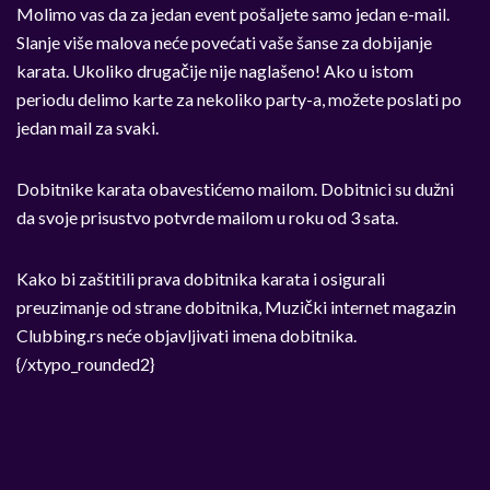
Molimo vas da za jedan event pošaljete samo jedan e-mail.
Slanje više malova neće povećati vaše šanse za dobijanje
karata. Ukoliko drugačije nije naglašeno! Ako u istom
periodu delimo karte za nekoliko party-a, možete poslati po
jedan mail za svaki.
Dobitnike karata obavestićemo mailom. Dobitnici su dužni
da svoje prisustvo potvrde mailom u roku od 3 sata.
Kako bi zaštitili prava dobitnika karata i osigurali
preuzimanje od strane dobitnika, Muzički internet magazin
Clubbing.rs neće objavljivati imena dobitnika.
{/xtypo_rounded2}