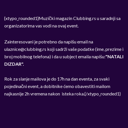
{xtypo_rounded1}Muzički magazin Clubbing.rs u saradnji sa
organizatorima vas vodi na ovaj event.
Zainteresovani je potrebno da napišu email na
ulaznice@clubbing.rs
koji sadrži vaše podatke (ime, prezime i
broj mobilnog telefona) i da u subject emaila napišu:
"NATALI
DIZDAR".
Rok za slanje mailova je do 17h na dan eventa, za svaki
pojedinačni event, a dobitnike ćemo obavestiti mailom
najkasnije 2h vremena nakon isteka roka.{/xtypo_rounded1}