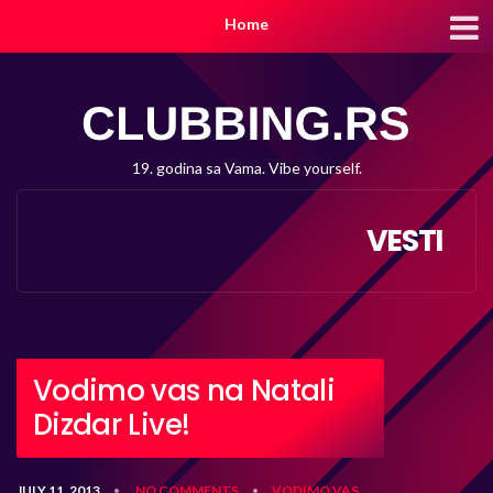
Home
19. godina sa Vama. Vibe yourself.
VESTI
Vodimo vas na Natali
Dizdar Live!
JULY 11, 2013
NO COMMENTS
VODIMO VAS
•
•