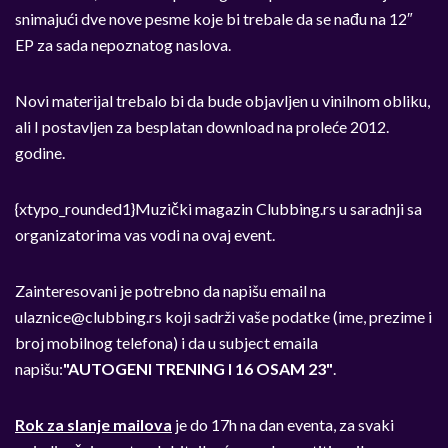
snimajući dve nove pesme koje bi trebale da se nađu na 12″
EP za sada nepoznatog naslova.
Novi materijal trebalo bi da bude objavljen u vinilnom obliku,
ali I postavljen za besplatan download na proleće 2012.
godine.
{xtypo_rounded1}Muzički magazin Clubbing.rs u saradnji sa
organizatorima vas vodi na ovaj event.
Zainteresovani je potrebno da napišu email na
ulaznice@clubbing.rs
koji sadrži vaše podatke (ime, prezime i
broj mobilnog telefona) i da u subject emaila
napišu:
"AUTOGENI TRENING I 16 OSAM 23"
.
Rok za slanje mailova
je do 17h na dan eventa, za svaki