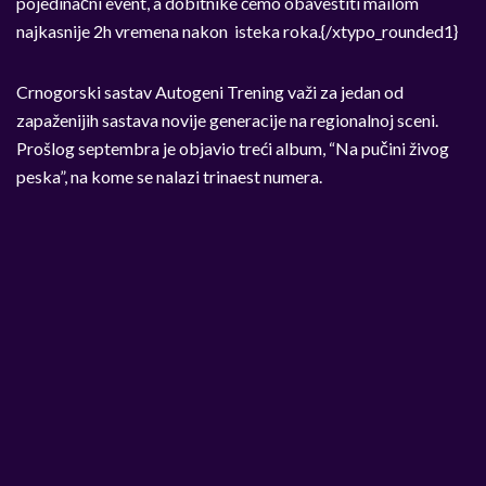
pojedinačni event, a dobitnike ćemo obavestiti mailom
najkasnije 2h vremena nakon isteka roka.{/xtypo_rounded1}
Crnogorski sastav Autogeni Trening važi za jedan od
zapaženijih sastava novije generacije na regionalnoj sceni.
Prošlog septembra je objavio treći album, “Na pučini živog
peska”, na kome se nalazi trinaest numera.