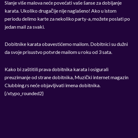
Slanje više malova neće povećati vaše šanse za dobijanje
karata. Ukoliko drugačije nije naglašeno! Ako u istom
periodu delimo karte za nekoliko party-a, možete poslati po
jedan mail za svaki.
Dobitnike karata obavestićemo mailom. Dobitnici su dužni
da svoje prisustvo potvrde mailom u roku od 3 sata.
Kako bi zaštitili prava dobitnika karata i osigurali
preuzimanje od strane dobitnika, Muzički internet magazin
Clubbing.rs neće objavljivati imena dobitnika.
{/xtypo_rounded2}