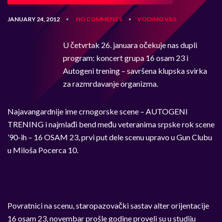
JANUARY 24, 2012
NO COMMENTS
VODIMO VAS
•
•
U četvrtak 26. januara očekuje nas dupli
program: koncert grupa 16 osam 23 i
Autogeni trening – savršena klupska svirka
za razmrdavanje organizma.
Najavangardnije ime crnogorske scene – AUTOGENI
TRENING i najmlađi bend među veteranima srpske rok scene
’90-ih – 16 OSAM 23, prvi put dele scenu upravo u Gun Clubu
u Miloša Pocerca 10.
Povratnici na scenu, staropazovački sastav alter orijentacije
16 osam 23, novembar prošle godine proveli su u studiju