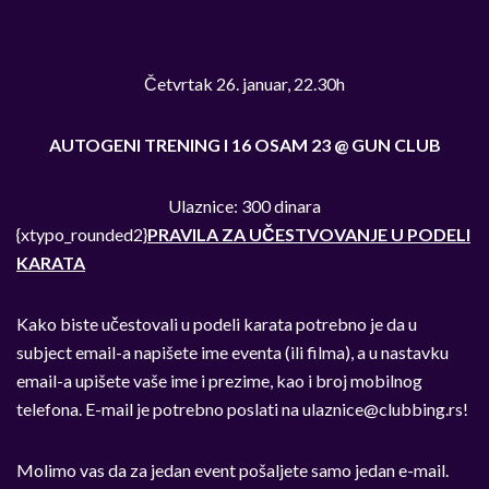
Četvrtak 26. januar, 22.30h
AUTOGENI TRENING I 16 OSAM 23 @ GUN CLUB
Ulaznice: 300 dinara
{xtypo_rounded2}
PRAVILA ZA UČESTVOVANJE U PODELI
KARATA
Kako biste učestovali u podeli karata potrebno je da u
subject email-a napišete ime eventa (ili filma), a u nastavku
email-a upišete vaše ime i prezime, kao i broj mobilnog
telefona. E-mail je potrebno poslati na
ulaznice@clubbing.rs
!
Molimo vas da za jedan event pošaljete samo jedan e-mail.