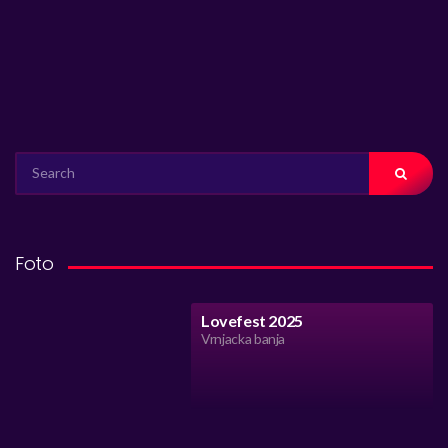
SEARCH
FOR:
Foto
Lovefest 2025
Vrnjacka banja