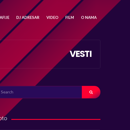
FIJE
DJ ADRESAR
VIDEO
FILM
O NAMA
VESTI
ARCH
R:
oto