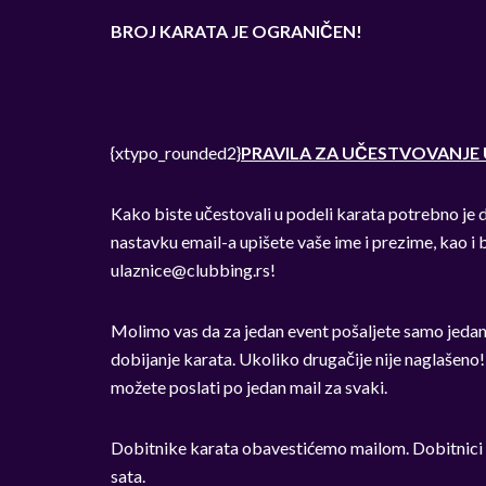
BROJ KARATA JE OGRANIČEN!
{xtypo_rounded2}
PRAVILA ZA UČESTVOVANJE 
Kako biste učestovali u podeli karata potrebno je da
nastavku email-a upišete vaše ime i prezime, kao i 
ulaznice@clubbing.rs
!
Molimo vas da za jedan event pošaljete samo jedan 
dobijanje karata. Ukoliko drugačije nije naglašeno
možete poslati po jedan mail za svaki.
Dobitnike karata obavestićemo mailom. Dobitnici s
sata.