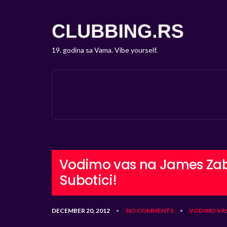
19. godina sa Vama. Vibe yourself.
Vodimo vas na James Zab
Subotici!
DECEMBER 20, 2012
NO COMMENTS
VODIMO VA
•
•