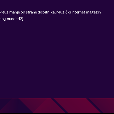
i preuzimanje od strane dobitnika, Muzički internet magazin
typo_rounded2}