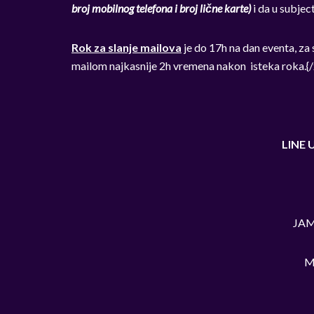
broj mobilnog telefona i broj lične karte)
i da u subjec
Rok za slanje mailova
je do 17h na dan eventa, za
mailom najkasnije 2h vremena nakon isteka roka.{
LINE 
JAM
M