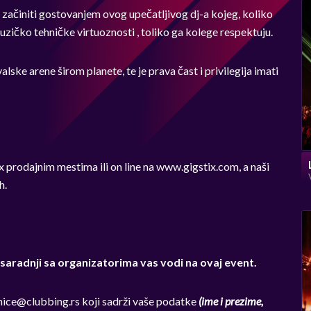
začiniti gostovanjem ovog upečatljivog dj-a kojeg, koliko
zičko tehničke virtuoznosti , toliko ga kolege respektuju.
lske arene širom planete, te je prava čast i privilegija imati
ix prodajnim mestima ili on line na www.gigstix.com, a naši
h.
saradnji sa organizatorima vas vodi na ovaj event.
nice@clubbing.rs
koji sadrži vaše podatke
(ime i prezime,