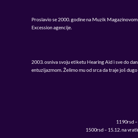
Proslavio se 2000. godine na Muzik Magazinovom 
Excession agencije.
2003. osniva svoju etiketu Hearing Aid i sve do dan
entuzijazmom. Želimo mu od srca da traje još dug
1190rsd – 
1500rsd – 15.12. na vrat