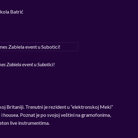
kola Batrić
s Zabiela event u Subotici!
oj Britaniji. Trenutni je rezident u “elektronskoj Meki“
 i housea. Poznat je po svojoj veštini na gramofonima,
eton live instrumentima.