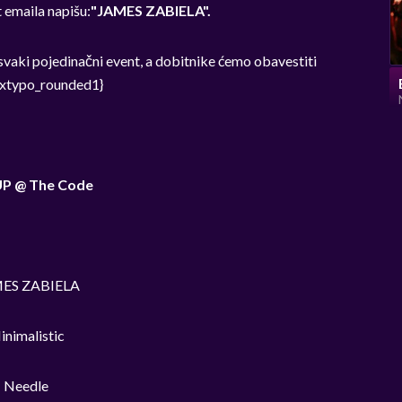
t emaila napišu:
"JAMES ZABIELA".
 svaki pojedinačni event, a dobitnike ćemo obavestiti
/xtypo_rounded1}
UP @ The Code
ES ZABIELA
inimalistic
Needle