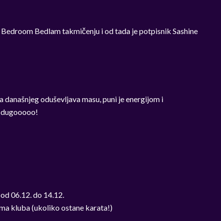
Bedroom Bedlam takmičenju i od tada je potpisnik Sashine
a današnjeg oduševljava masu, puni je energijom i
o dugooooo!
od 06.12. do 14.12.
ima kluba (ukoliko ostane karata!)