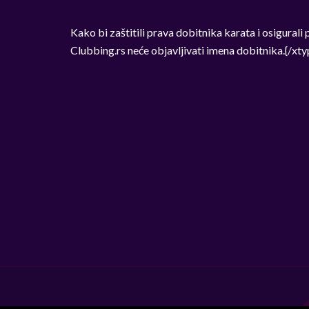
Kako bi zaštitili prava dobitnika karata i osigural
Clubbing.rs neće objavljivati imena dobitnika.{/x