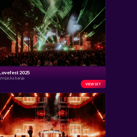
Lovefest 2025
Vrnjacka banja
VIEW SET