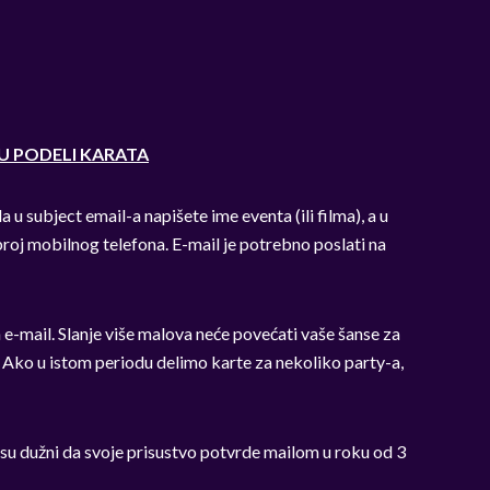
U PODELI KARATA
 u subject email-a napišete ime eventa (ili filma), a u
broj mobilnog telefona. E-mail je potrebno poslati na
e-mail. Slanje više malova neće povećati vaše šanse za
! Ako u istom periodu delimo karte za nekoliko party-a,
u dužni da svoje prisustvo potvrde mailom u roku od 3