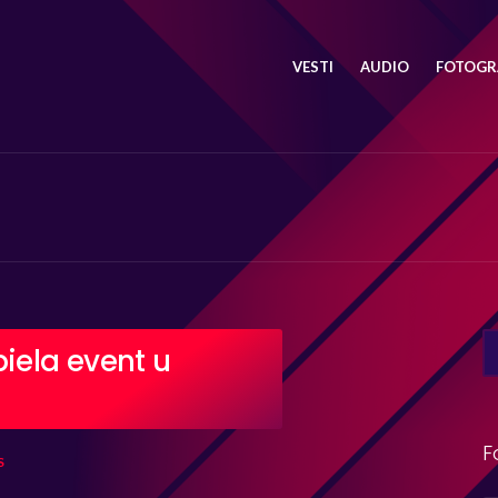
VESTI
AUDIO
FOTOGRA
SE
iela event u
FO
F
S