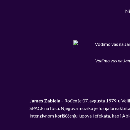
Ni
Vodimo vas na Jame
James Zabiela
– Rođen je 07. avgusta 1979. u Velik
SPACE na Ibici. Njegova muzika je fuzija breakbita
intenzivnom koriščćenju lupova i efekata, kao i Abl