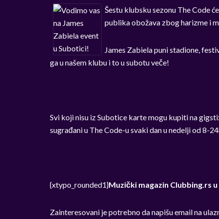
Šestu klubsku sezonu The Code će 
publika obožava zbog harizme i mu
James Zabiela puni stadione, festiva
ga u našem klubu i to u subotu veče!
Svi koji nisu iz Subotice karte mogu kupiti na gigst
sugrađani u The Code-u svaki dan u nedelji od 8-24
{xtypo_rounded1}
Muzički magazin Clubbing.rs u 
Zainteresovani je potrebno da napišu email na
ulaz