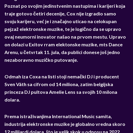
Poznat po svojim jedinstvenim nastupima i karijeri koja
traje gotovo četiri decenije, Cox nije izgradio samo
svoju karijeru, već je i značajno uticao na celokupan
pejzaž elektronske muzike, te je logično da se upravo
ovaj neumorni inovator našao na prvom mestu. Upravo
on dolazi u Exitov rram elektonske muzike, mts Dance
Arenu, u četvrtak 11. jula, da publici donese još jedno
nezaboravno muzičko putovanje.
Odmah iza Coxa na listi stoji nemački DJ i producent
Sven
Väth sa cifrom od 14 miliona, zatim belgijska
princeza DJ pultova Amelie Lens sa svojih 10 milona
dolara.
Prema istraživanjima International Music samita,
industrija elektronske muzike je globalno vredna skoro
12 milijardi dolara, što je velik skok u odnosu na 2022.