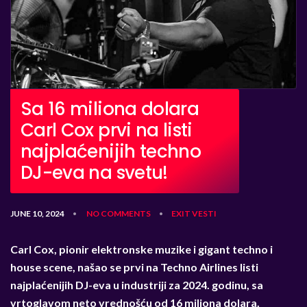
Sa 16 miliona dolara
Carl Cox prvi na listi
najplaćenijih techno
DJ-eva na svetu!
JUNE 10, 2024
NO COMMENTS
EXIT
VESTI
•
•
Carl Cox, pionir elektronske muzike i gigant techno i
house scene, našao se prvi na Techno Airlines listi
najplaćenijih DJ-eva u industriji za 2024. godinu, sa
vrtoglavom neto vrednošću od 16 miliona dolara.