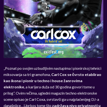
„
Poznat po svojim uzbudljivim nastupima i pionirskoj tehnici
miksovanja sa tri gramofona,
Carl Cox se čvrsto etablirao
kao ikona i pionir u techno i house žanrovima
elektronike
, a karijera duža od 30 godina govori tome u
prilog”. Ovim rečima, ugledni magazin techno elektronske
scene opisao je Carl Coxa, svrstavši ga u najplaćenijeg DJ-a
današnjice.
„
Uprkos tome što
zadržava nivo privatnosti u