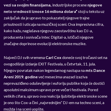
vezi sa svojim finansijama,
industrijske procene
njegove
neto vrednosti iznose 16 miliona dolara”
stoji u tekstu uz
zaključak da je upravo to pokazatelj njegove trajne
prisutnosti i uticaja na muzičkoj sceni. Ova impresivna cifra,
kako kažu, naglašava njegovu zaostavštinu kao DJ-a,
producenta i osnivača Intec Digital-a, ističući njegove
značajne doprinose evoluciji elektronske muzike.
Najveći DJ svih vremena
Carl Cox
doneće svoj tročasni set na
ovogodišnje izdanje EXIT Festivala, u četvrtak, 11. jula.
Njegov povratak nakon legendarnog nastupa na
mts Dance
Areni 2019. godine
već mesecima unazad izaziva
neprevaziđeno oduševljenje i euforiju publike koja će dostići
apsolutni maksimum upravo prve večeri festivala. Pored
velikih cifara, upravo ova reakcija ljubitelja elektronske scene
je ono što Cox-a čini „najvrednijim” DJ-em na techno sceni, a
možda i na sceni uopšte.