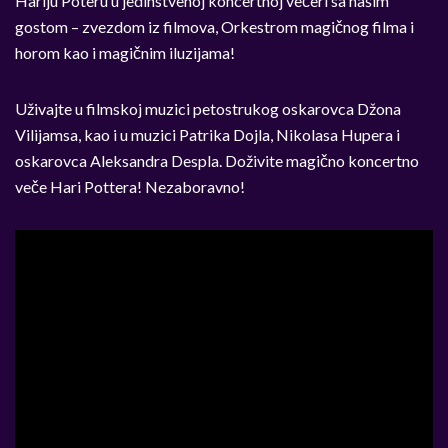
Hariju Poteru u jedinstvenoj koncertnoj večeri sa našim
gostom – zvezdom iz filmova, Orkestrom magičnog filma i
horom kao i magičnim iluzijama!
Uživajte u filmskoj muzici petostrukog oskarovca Džona
Vilijamsa, kao i u muzici Patrika Dojla, Nikolasa Hupera i
oskarovca Aleksandra Despla. Doživite magično koncertno
veče Hari Pottera! Nezaboravno!