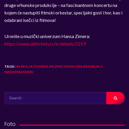
druge vrhunske produkcije – na fascinantnom koncertu na
kojem će nastupiti filmski orkestar, specijalni gost i hor, kao i
odabrani isečci iz filmova!
Uronite u muzički univerzum Hansa Zimera:
https://www.ddtickets.rs/sr/details/2219
TAGS:
NAJBOLJA FILMSKA MUZIKA IKADA KRAJEM MAJA U
MADLENIANUMU
SEARCH
FOR:
Foto