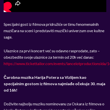
Specijalni gost iz filmova pridružiće se timu fenomenalnih
muzičara na sceni i predstaviti muzički univerzum ove kultne
sage.
Ulaznice za prvi koncert već su odavno rasprodate, zato –
obezbedite svoje ulaznice za termin od 20h već danas:
https://www.tickettailor.com/events/lancelotproductionslda/
Čarobna muzika Harija Potera sa Vizlijem kao
specijalnim gostom iz filmova najmlađe očekuje 30. maja
od 16h!
Doživite najbolju muziku nominovanu za Oskara iz filmova o