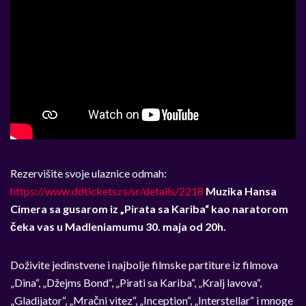
Rezervišite svoje ulaznice odmah:
https://www.ddtickets.rs/sr/details/2218
Muzika Hansa
Cimera sa gusarom iz „Pirata sa Kariba“ kao naratorom
čeka vas u Madleniamumu 30. maja od 20h.
Doživite jedinstvene i najbolje filmske partiture iz filmova
„Dina“, „Džejms Bond“, „Pirati sa Kariba“, „Kralj lavova“,
„Gladijator“, „Mračni vitez“, „Inception“, „Interstellar“ i mnoge