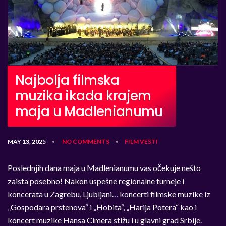
Najbolja filmska
muzika ikada krajem
maja u Madlenianumu
MAY 13, 2025
NO COMMENTS
FILM
VESTI
•
•
Poslednjih dana maja u Madlenianumu vas očekuje nešto
zaista posebno! Nakon uspešne regionalne turneje i
koncerata u Zagrebu, Ljubljani… koncerti filmske muzike iz
„Gospodara prstenova“ i „Hobita“, „Harija Potera“ kao i
koncert muzike Hansa Cimera stižu i u glavni grad Srbije.