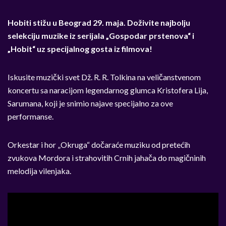
Hobiti stižu u Beograd 29. maja. Doživite najbolju
selekciju muzike iz serijala „Gospodar prstenova“ i
„Hobit“ uz specijalnog gosta iz filmova!
Iskusite muzički svet Dž. R. R. Tolkina na veličanstvenom
koncertu sa naracijom legendarnog glumca Kristofera Lija,
Sarumana, koji je snimio najave specijalno za ove
performanse.
Orkestar i hor „Okruga“ dočaraće muziku od pretećih
zvukova Mordora i strahovitih Crnih jahača do magičninih
melodija vilenjaka.