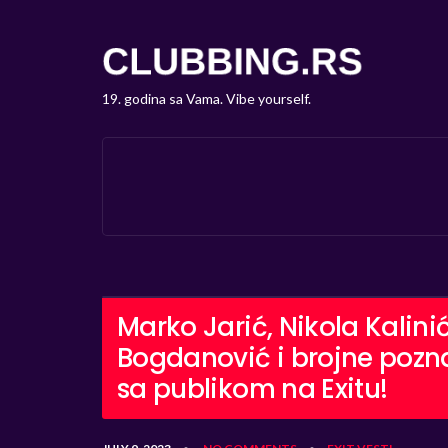
19. godina sa Vama. Vibe yourself.
Marko Jarić, Nikola Kalinić
Bogdanović i brojne poznat
sa publikom na Exitu!