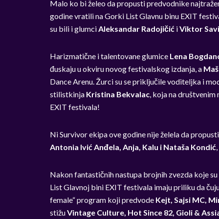
Malo ko bi želeo da propusti predvodnike najtražen
godine vratili na Gorki List Glavnu binu EXIT festiva
su bili i glumci
Aleksandar Radojičić
i
Viktor Savi
Harizmatične i talentovane glumice
Lena Bogdano
đuskaju u okviru novog festivalskog izdanja, a
Maš
Dance Arenu. Žurci su se priključile voditeljka i mo
stilistkinja
Kristina Bekvalac
,
koja na društvenim
EXIT festivala!
Ni Survivor ekipa ove godine nije želela da propusti
Antonia Ivić Anđela, Anja, Kalu i Nataša Kondić
Nakon fantastičnih nastupa brojnih zvezda koje su n
List Glavnoj bini EXIT festivala imaju priliku da čuj
female“ program koji predvode
Kejt, Sajsi MC, 
stižu
Vintage Culture, Hot Since 82,
Gioli & Ass