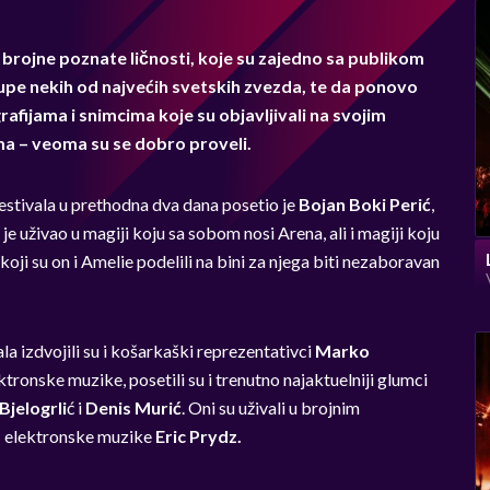
u brojne poznate ličnosti, koje su zajedno sa publikom
tupe nekih od najvećih svetskih zvezda, te da ponovo
fijama i snimcima koje su objavljivali na svojim
ma – veoma su se dobro proveli.
stivala u prethodna dva dana posetio je
Bojan Boki Perić
,
 je uživao u magiji koju sa sobom nosi Arena, ali i magiji koju
koji su on i Amelie podelili na bini za njega biti nezaboravan
la izdvojili su i košarkaški reprezentativci
Marko
tronske muzike, posetili su i trenutno najaktuelniji glumci
Bjelogrli
ć i
Denis Murić
. Oni su uživali u brojnim
1 elektronske muzike
Eric Prydz.