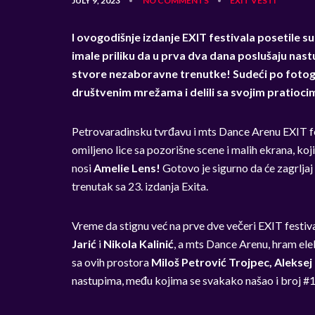
JULY 9, 2023
NO COMMENTS
EXIT
VESTI
•
•
I ovogodišnje izdanje EXIT festivala posetile s
imale priliku da u prva dva dana poslušaju nas
stvore nezaboravne trenutke! Sudeći po fotogra
društvenim mrežama i delili sa svojim pratioci
Petrovaradinsku tvrđavu i mts Dance Arenu EXIT fe
omiljeno lice sa pozorišne scene i malih ekrana, koji
nosi
Amelie Lens!
Gotovo je sigurno da će zagrljaj 
trenutak sa 23. izdanja Exita.
Vreme da stignu već na prve dve večeri EXIT festiva
Jarić
i
Nikola Kalinić
, a mts Dance Arenu, hram elek
sa ovih prostora
Miloš Petrović Trojpec, Aleksej 
nastupima, među kojima se svakako našao i broj #