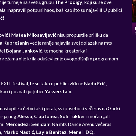
ije turneje na svetu, grupu
The Prodigy
, koji su se ove
la i napravili potpuni haos, baš kao što su najavili! U publici
ć!
vić i Matea Milosavljević
nisu propustile priliku da
a Kuprešanin
već je ranije najavila svoj dolazak na mts
del
Bojana Janković
,
te modna kreatorka i
 mrežama nije krila oduševljenje ovogodišnjim programom
 EXIT festival, te su tako u publici viđene
Nađa Erić,
, kao i poznati jutjuber
Yasserstain.
astupile u četvrtak i petak, svi posetioci večeras na Gorki
u sjajnog
Alessa
,
Claptonea, Sofi Tukker
i moćan ,,all
Mimi Mercedez
i
Senidah
! Na mts Dance Arenu večeras
ia, Marko Nastić, Layla Benitez, Mene
i
IDQ.