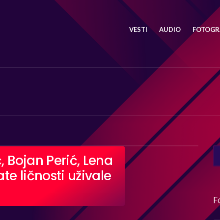
VESTI
AUDIO
FOTOGRA
SE
, Bojan Perić, Lena
FO
e ličnosti uživale
F