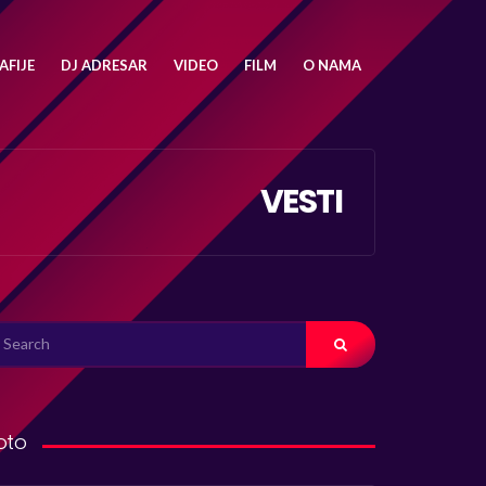
FIJE
DJ ADRESAR
VIDEO
FILM
O NAMA
VESTI
ARCH
R:
oto