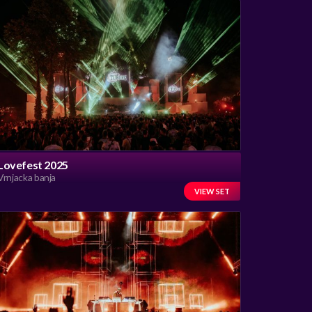
Lovefest 2025
Vrnjacka banja
VIEW SET