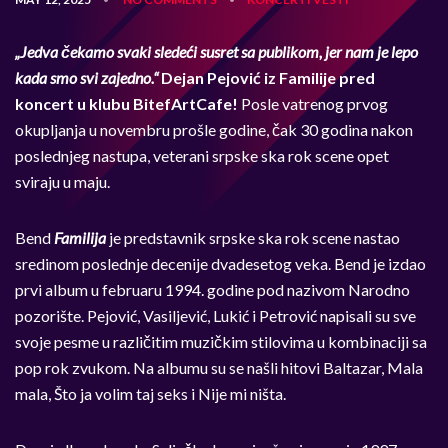
„
Jedva čekamo svaki sledeći susret sa publikom, jer nam je lepo
kada smo svi zajedno.
“
Dejan Pejović iz Familije pred
koncert u klubu BitefArtCafe!
Posle vatrenog prvog
okupljanja u novembru prošle godine, čak 30 godina nakon
poslednjeg nastupa, veterani srpske ska rok scene opet
sviraju u maju.
Bend
Familija
je predstavnik srpske ska rok scene nastao
sredinom poslednje decenije dvadesetog veka. Bend je izdao
prvi album u februaru 1994. godine pod nazivom Narodno
pozorište. Pejović, Vasiljević, Lukić i Petrović napisali su sve
svoje pesme u različitim muzičkim stilovima u kombinaciji sa
pop rok zvukom. Na albumu su se našli hitovi Baltazar, Mala
mala, Što ja volim taj seks i Nije mi ništa.