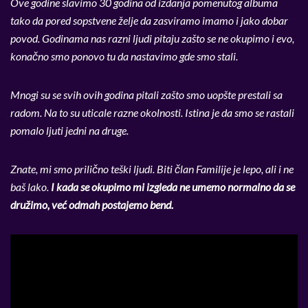
Ove godine slavimo 30 godina od izdanja pomenutog albuma
tako da pored sopstvene želje da zasviramo imamo i jako dobar
povod. Godinama nas razni ljudi pitaju zašto se ne okupimo i evo,
konačno smo ponovo tu da nastavimo gde smo stali.
Mnogi su se svih ovih godina pitali zašto smo uopšte prestali sa
radom. Na to su uticale razne okolnosti. Istina je da smo se rastali
pomalo ljuti jedni na druge.
Znate, mi smo prilično teški ljudi. Biti član Familije je lepo, ali i ne
baš lako.
I kada se okupimo mi izgleda ne umemo normalno da se
družimo, već odmah postajemo bend.