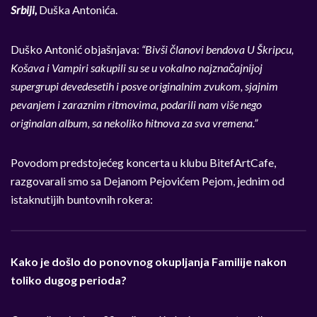
Srbiji,
Duška Antonića.
Duško Antonić objašnjava:
“Biv
ši članovi bendova U Škripcu,
Košava i Vampiri sakupili su se u vokalno najznačajnijoj
supergrupi devedesetih i posve originalnim zvukom, sjajnim
pevanjem i zaraznim ritmovima, podarili nam više nego
originalan album, sa nekoliko hitnova za sva vremena.
”
Povodom predstojećeg koncerta u klubu BitefArtCafe,
razgovarali smo sa Dejanom Pejovićem Pejom, jednim od
istaknutijih buntovnih rokera:
Kako je došlo do ponovnog okupljanja Familije nakon
toliko dugog perioda?