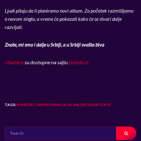
Ljudi pitaju da li planiramo novi album. Za početak razmišljamo
o novom singlu, a vreme će pokazati kako će se stvari dalje
razvijati.
Znate, mi smo i dalje u Srbiji, a u Srbiji svašta biva
Ulaznice
su dostupne na sajtu
tickets.rs
TAGS:
KONCERT GRUPE FAMILIJA 24. MAJ BITEFARTCAFE
SEARCH
FOR: