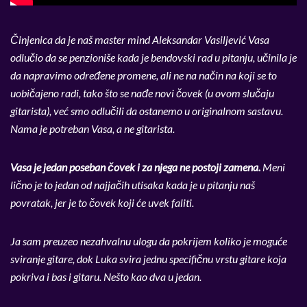
Činjenica da je naš master mind Aleksandar Vasiljević Vasa
odlučio da se penzioniše kada je bendovski rad u pitanju, učinila je
da napravimo određene promene, ali ne na način na koji se to
uobičajeno radi, tako što se nađe novi čovek (u ovom slučaju
gitarista), već smo odlučili da ostanemo u originalnom sastavu.
Nama je potreban Vasa, a ne gitarista.
Vasa je jedan poseban čovek i za njega ne postoji zamena.
Meni
lično je to jedan od najjačih utisaka kada je u pitanju naš
povratak, jer je to čovek koji će uvek faliti.
Ja sam preuzeo nezahvalnu ulogu da pokrijem koliko je moguće
sviranje gitare, dok Luka svira jednu specifičnu vrstu gitare koja
pokriva i bas i gitaru. Nešto kao dva u jedan.