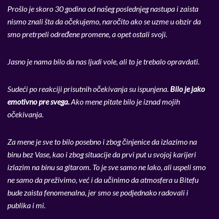
Prošlo je skoro 30 godina od našeg poslednjeg nastupa i zaista
nismo znali šta da očekujemo, naročito ako se uzme u obzir da
smo pretrpeli određene promene, a opet ostali svoji.
Jasno je nama bilo da nas ljudi vole, ali to je trebalo opravdati.
Sudeći po reakciji prisutnih očekivanja su ispunjena.
Bilo je jako
emotivno pre svega.
Ako mene pitate bilo je iznad mojih
očekivanja.
Za mene je sve to bilo posebno i zbog činjenice da izlazimo na
binu bez Vase, kao i zbog situacije da prvi put u svojoj karijeri
izlazim na binu sa gitarom. To je sve samo ne lako, ali uspeli smo
ne samo da preživimo, već i da učinimo da atmosfera u Bitefu
bude zaista fenomenalna, jer smo se podjednako radovali i
publika i mi.