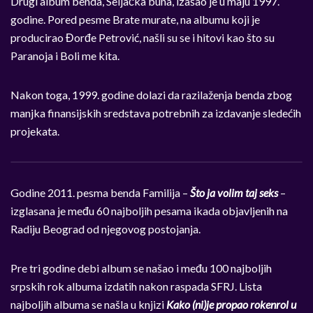
Drugi album benda, Seljačka buna, izašao je u maju 1997.
godine. Pored pesme Brate murate, na albumu koji je
producirao Đorđe Petrović, našli su se i hitovi kao što su
Paranoja i Boli me kita.
Nakon toga, 1999. godine dolazi da razilaženja benda zbog
manjka finansijskih sredstava potrebnih za izdavanje sledećih
projekata.
Godine 2011. pesma benda Familija –
Što ja volim taj seks
–
izglasana je među 60 najboljih pesama ikada objavljenih na
Radiju Beograd od njegovog postojanja.
Pre tri godine debi album se našao i među 100 najboljih
srpskih rok albuma izdatih nakon raspada SFRJ. Lista
najboljih albuma se našla u knjizi
Kako (ni)je propao rokenrol
u