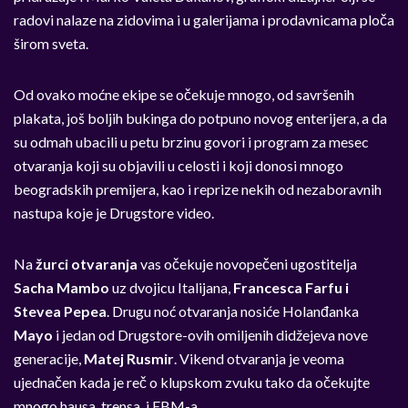
radovi nalaze na zidovima i u galerijama i prodavnicama ploča
širom sveta.
Od ovako moćne ekipe se očekuje mnogo, od savršenih
plakata, još boljih bukinga do potpuno novog enterijera, a da
su odmah ubacili u petu brzinu govori i program za mesec
otvaranja koji su objavili u celosti i koji donosi mnogo
beogradskih premijera, kao i reprize nekih od nezaboravnih
nastupa koje je Drugstore video.
Na
žurci otvaranja
vas očekuje novopečeni ugostitelja
Sacha Mambo
uz dvojicu Italijana,
Francesca Farfu i
Stevea Pepea
. Drugu noć otvaranja nosiće Holanđanka
Mayo
i jedan od Drugstore-ovih omiljenih didžejeva nove
generacije,
Matej Rusmir
. Vikend otvaranja je veoma
ujednačen kada je reč o klupskom zvuku tako da očekujte
mnogo hausa, trensa, i EBM-a.