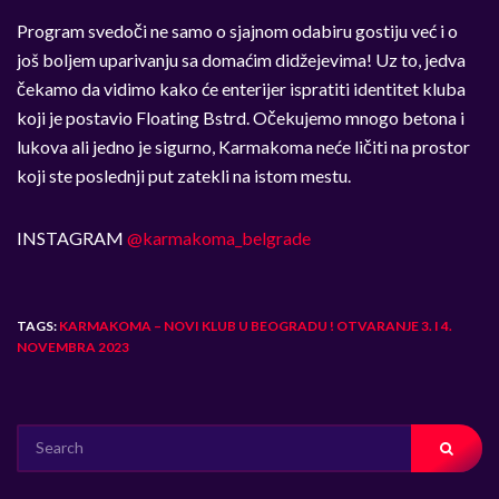
Program svedoči ne samo o sjajnom odabiru gostiju već i o
još boljem uparivanju sa domaćim didžejevima! Uz to, jedva
čekamo da vidimo kako će enterijer ispratiti identitet kluba
koji je postavio Floating Bstrd. Očekujemo mnogo betona i
lukova ali jedno je sigurno, Karmakoma neće ličiti na prostor
koji ste poslednji put zatekli na istom mestu.
INSTAGRAM
@karmakoma_belgrade
TAGS:
KARMAKOMA – NOVI KLUB U BEOGRADU ! OTVARANJE 3. I 4.
NOVEMBRA 2023
SEARCH
FOR: