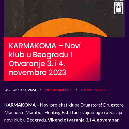
KARMAKOMA – Novi
klub u Beogradu !
Otvaranje 3. i 4.
novembra 2023
OCTOBER 31, 2023
NO COMMENTS
NAJAVE
VESTI
•
•
KARMAKOMA
– Novi projekat kluba Drugstore!
Drugstore,
Macadam Mambo i Floating Bstrd udružuju snage i otvaraju
novi klub u Beogradu.
Vikend otvaranja 3. i 4. novembar