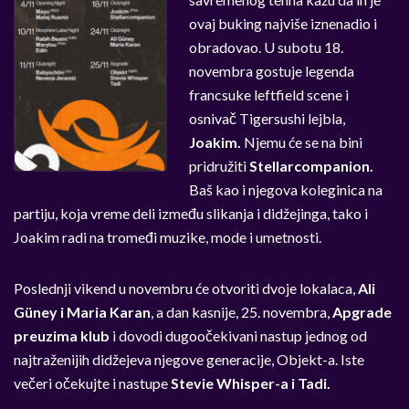
ovaj buking najviše iznenadio i
obradovao. U subotu 18.
novembra gostuje legenda
francsuke leftfield scene i
osnivač Tigersushi lejbla,
Joakim.
Njemu će se na bini
pridružiti
Stellarcompanion.
Baš kao i njegova koleginica na
partiju, koja vreme deli između slikanja i didžejinga, tako i
Joakim radi na tromeđi muzike, mode i umetnosti.
Poslednji vikend u novembru će otvoriti dvoje lokalaca,
Ali
Güney i Maria Karan
, a dan kasnije, 25. novembra,
Apgrade
preuzima klub
i dovodi dugoočekivani nastup jednog od
najtraženijih didžejeva njegove generacije, Objekt-a. Iste
večeri očekujte i nastupe
Stevie Whisper-a i Tadi.