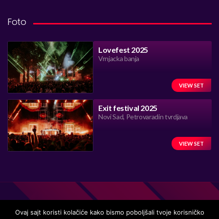
Foto
Lovefest 2025
Vrnjacka banja
VIEW SET
Exit festival 2025
Novi Sad, Petrovaradin tvrdjava
VIEW SET
Ovaj sajt koristi kolačiće kako bismo poboljšali tvoje korisničko