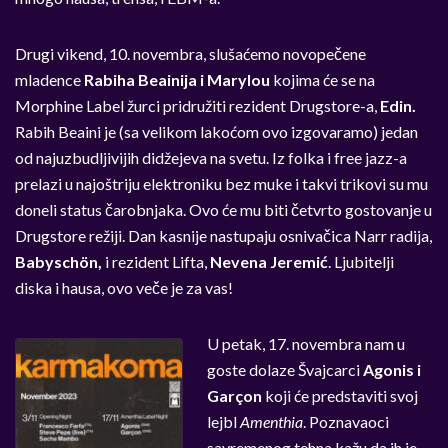
Drugi vikend, 10. novembra, slušaćemo novopečene
mladence
Rabiha Beainija i
Marylou
kojima će se na
Morphine Label žurci pridružiti rezident Drugstore-a,
Edin.
Rabih Beaini je (sa velikom lakoćom ovo izgovaramo) jedan
od najuzbudljivijih didžejeva na svetu. Iz folka i free jazz-a
prelazi u najoštriju elektroniku bez muke i takvi trikovi su mu
doneli status čarobnjaka. Ovo će mu biti četvrto gostovanje u
Drugstore režiji. Dan kasnije nastupaju osnivačica Narr radija,
Babyschön,
i rezident Lifta,
Nevena Jeremić
. Ljubitelji
diska i hausa, ovo veče je za vas!
U petak, 17. novembra nam u
goste dolaze Švajcarci
Agonis i
Garçon
koji će predstaviti svoj
lejbl
Amenthia
. Poznavaoci
savremenog tehna kažu da ih je