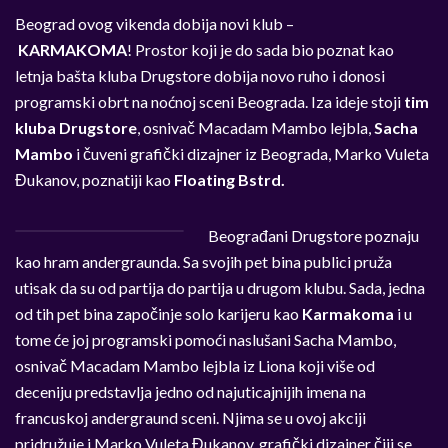
Beograd ovog vikenda dobija novi klub –
KARMAKOMA
! Prostor koji je do sada bio poznat kao
letnja bašta kluba Drugstore dobija novo ruho i donosi
programski obrt na noćnoj sceni Beograda. Iza ideje stoji
tim
kluba Drugstore
, osnivač Macadam Mambo lejbla,
Sacha
Mambo
i čuveni grafički dizajner iz Beograda, Marko Vuleta
Đukanov, poznatiji kao
Floating Bstrd.
Beograđani Drugstore poznaju
kao hram andergraunda. Sa svojih pet bina publici pruža
utisak da su od partija do partija u drugom klubu. Sada, jedna
od tih pet bina započinje solo karijeru kao
Karmakoma
i u
tome će joj programski pomoći naslušani Sacha Mambo,
osnivač Macadam Mambo lejbla iz Liona koji više od
deceniju predstavlja jedno od najuticajnijih imena na
francuskoj andergraund sceni. Njima se u ovoj akciji
pridružuje i Marko Vuleta Đukanov, grafički dizajner čiji se