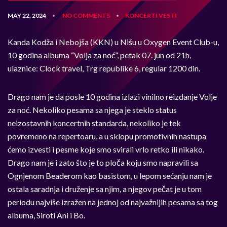
MAY 22, 2024
NO COMMENTS
KONCERTI
VESTI
•
•
Kanda Kodža i Nebojša (KKN) u Nišu u Oxygen Event Club-u,
10 godina albuma “Volja za noć”, petak 07. jun od 21h,
ulaznice: Clock travel, Trg republike 6, regular 1200 din.
Drago nam je da posle 10 godina izlazi vinilno reizdanje Volje
za noć. Nekoliko pesama sa njega je steklo status
neizostavnih koncertnih standarda, nekoliko je tek
povremeno na repertoaru, a u sklopu promotivnih nastupa
ćemo izvesti i pesme koje smo svirali vrlo retko ili nikako.
Drago nam je i zato što je to ploča koju smo napravili sa
Ognjenom Beaderom kao basistom, u lepom sećanju nam je
ostala saradnja i druženje sa njim, a njegov pečat je u tom
periodu najviše izražen na jednoj od najvažnijih pesama sa tog
albuma, Siroti Ani i Bo.