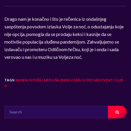
Drago nam je konačno i što je rečenica iz ondašnjeg
saopštenja povodom izlaska Volje za noć, o odustajanju koje
nije opcija, pomogla da se prodaju keksi i kasnije da se
motiviše populacija sluđena pandemijom. Zahvaljujemo se
izdavaču i promoteru Odličnom hrčku, koji je i onda i sada
verovao u nas i u muziku sa Voljeza noć.
TAGS:
KANDA KODŽA I NEBOJŠA (KKN) U NIŠU U OXYGEN EVENT CLUB-
U
SEARCH
FOR: