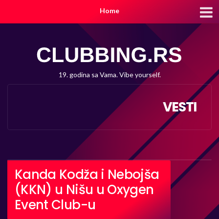
Home
19. godina sa Vama. Vibe yourself.
VESTI
Kanda Kodža i Nebojša
(KKN) u Nišu u Oxygen
Event Club-u