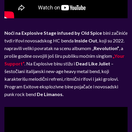
Noći na
Explosive Stage infused by Old Spice
bini začiniće
tvdi rifovi novosadskog HC benda
Inside Out
, koji su 2022.
napravili veliki povratak na scenu albumom „
Revolution”
, a
prošle godine osvojili još širu publiku moćnim singlom
„Your
Support“
.
Na Explosive binu stižu i
Dead Like Juliet
–
šestočlani italijanski new-age heavy metal bend, koji
karakterišu melodični refreni, ritmični rifovi i jaki grolovi.
Program Exitove eksplozivne bine pojačaće i novosadski
punk rock bend
De Limanos.