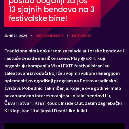
postao bogatiji za još
13 sjajnih bendova na 3
festivalske bine!
JUNE 14, 2024
NO COMMENTS
EXIT
VESTI
•
•
Tradicionalnim konkursom za mlade autorske bendove i
rastuće zvezde muzičke scene, Play @ EXIT, koji
organizuju kompanija Visa i EXIT festival birani su
talentovani izvođači koji će svojim zvukom i energijom
oplemeniti ovogodišnji program na Petrovaradinskoj
tvrđavi. Pobednici takmičenja, koje je ove godine imalo
nezapamćeno interesovanje su lokalni bendovi Lu,
Čuvari Stvari, Kruz Roudi, Inside Out, zatim zagrebački
Ki Klop, kao i italijanski Dead Like Juliet.