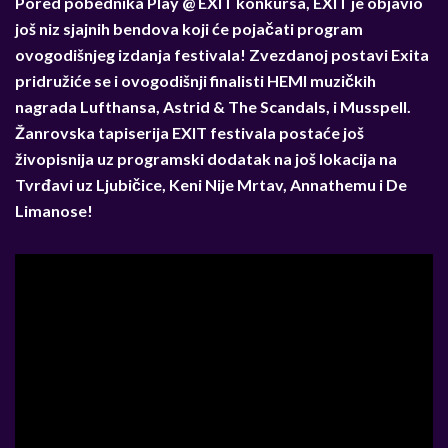
Pored pobednika Play @ EXIT konkursa, EXIT je objavio
još niz sjajnih bendova koji će pojačati program
ovogodišnjeg izdanja festivala! Zvezdanoj postavi Exita
pridružiće se i ovogodišnji finalisti HEMI muzičkih
nagrada Lufthansa, Astrid & The Scandals, i Musspell.
Žanrovska tapiserija EXIT festivala postaće još
živopisnija uz programski dodatak na još lokacija na
Tvrđavi uz Ljubičice, Keni Nije Mrtav, Annathemu i De
Limanose!