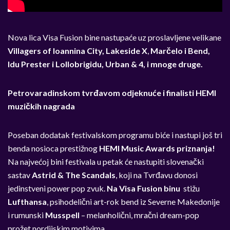
Nova lica Visa Fusion bine nastupaće uz proslavljene velikane
Villagers of Ioannina City, Lakeside X
,
Marčelo i Bend,
Idu Prester i Lollobrigidu, Urban & 4, i mnoge druge.
Petrovaradinskom tvrđavom odjeknuće i finalisti HEMI
muzičkih nagrada
Poseban dodatak festivalskom programu biće i nastupi još tri
benda nosioca prestižnog
HEMI Music Awards priznanja!
Na najvećoj bini festivala u petak će nastupiti slovenački
sastav
Astrid & The Scandals
, koji na Tvrđavu donosi
jedinstveni power pop zvuk.
Na Visa Fusion binu
stižu
Lufthansa
, psihodelični art-rok bend iz Severne Makedonije
i rumunski
Musspell
–
melanholični, mračni dream-pop
prožet nordijskim motivima.