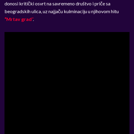
donosi kritički osvrt na savremeno društvo i priče sa
beogradskih ulica, uz najjaču kulminaciju u njihovom hitu
“Mrtav grad
”
.