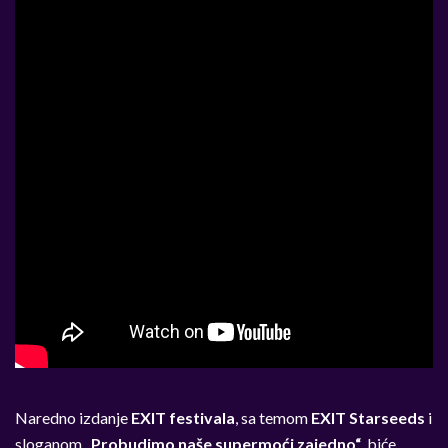
Naredno
izdanje
EXIT festivala
, sa temom
EXIT Starseeds
i
sloganom „
Probudimo naše supermoći zajedno“
, biće