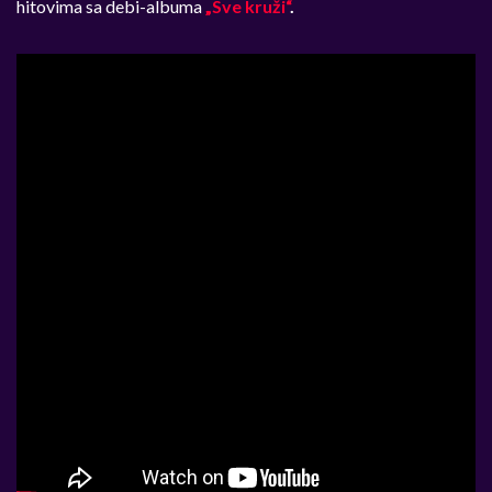
hitovima sa debi-albuma
„Sve kruži“
.