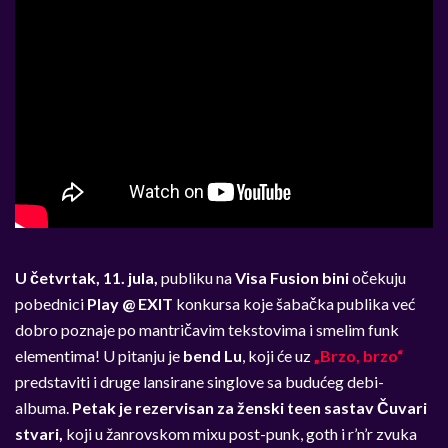
U četvrtak, 11. jula,
publiku na
Visa Fusion bini
očekuju
pobednici
Play @ EXIT
konkursa koje šabačka publika već
dobro poznaje po mantričavim tekstovima i smelim funk
elementima! U pitanju je
bend Lu
, koji će uz
„Brzo, brzo“
predstaviti i druge lansirane singlove sa budućeg debi-
albuma.
Petak je rezervisan za ženski teen sastav Čuvari
stvari,
koji u žanrovskom mixu post-punk, goth i r’n’r zvuka