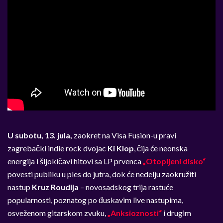
U subotu, 13. jula,
zaokret na Visa Fusion-u pravi
zagrebački indie rock dvojac
Ki Klop
, čija će neonska
energija i šljokičavi hitovi sa LP prvenca
„Otopljeni disko“
povesti publiku u ples do jutra, dok će nedelju zaokružiti
nastup
Kruz Roudija
– novosadskog trija rastuće
popularnosti, poznatog po đuskavim live nastupima,
osveženom gitarskom zvuku,
„Anksioznosti“
i drugim