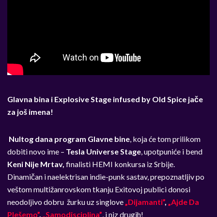
Glavna bina i Explosive Stage infused by Old Spice jače
za još imena!
Nultog dana program Glavne bine
, koja će tom prilikom
dobiti novo ime –
Tesla Universe Stage
, upotpuniće i bend
Keni Nije Mrtav,
finalisti HEMI konkursa iz Srbije.
Dinamičan i naelektrisan indie-punk sastav, prepoznatljiv po
veštom multižanrovskom tkanju Exitovoj publici donosi
neodoljivo dobru žurku uz singlove
„Dijamanti”
,
„Ajde Da
Plešemo”
,
„Samodisciplina”
, i niz drugih!