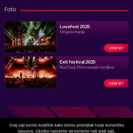
Foto
Lovefest 2025
Vrnjacka banja
VIEW SET
Exit festival 2025
Novi Sad, Petrovaradin tvrdjava
VIEW SET
Ovaj sajt koristi kolačiće kako bismo poboljšali tvoje korisničko
iskustvo. Ukoliko nastavite da koristite naš web sajt,