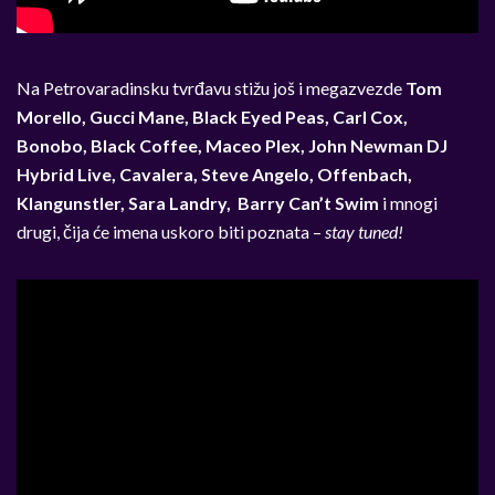
Na Petrovaradinsku tvrđavu stižu još i megazvezde
Tom
Morello, Gucci Mane, Black Eyed Peas, Carl Cox,
Bonobo, Black Coffee, Maceo Plex, John Newman DJ
Hybrid Live, Cavalera, Steve Angelo, Offenbach,
Klangunstler, Sara Landry, Barry Can’t Swim
i mnogi
drugi, čija će imena uskoro biti poznata –
stay tuned!