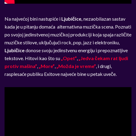
Na najvećoj bini nastupiće i
Ljubičice,
nezaobilazan sastav
kada je u pitanju domaća alternativna muzička scena. Poznati
po svojoj jedinstvenoj muzičkoj produkciji koja spaja različite
muzičke stilove, uključujući rock, pop, jazz i elektroniku,
Ljubičice
donose svoju jedinstvenu energiju i prepoznatljive
tekstove. Hitovi kao što su
„Opet”
,
„Jedva čekam rat ljudi
protiv mašina”
,
„More”
,
„Možda je vreme”
, i drugi,
rasplesaće publiku Exitove najveće bine u petak uveče.