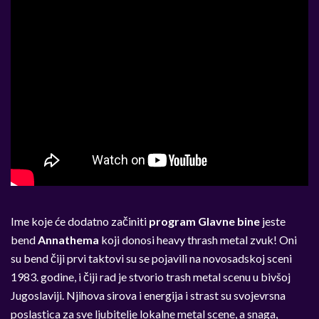
Ime koje će dodatno začiniti
program Glavne bine
jeste
bend
Annathema
koji donosi heavy thrash metal zvuk! Oni
su bend čiji prvi taktovi su se pojavili na novosadskoj sceni
1983. godine, i čiji rad je stvorio trash metal scenu u bivšoj
Jugoslaviji. Njihova sirova i energija i strast su svojevrsna
poslastica za sve ljubitelje lokalne metal scene, a snaga,