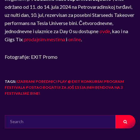
održano od 11. do 14. jula 2024 na Petrovaradinskoj tvrđavi,
uz nulti dan, 10. jul, rezervisan za posebni Starseeds Takeover
performans na Tesla Universe bini. Četvorodnevne,
jednodnevne i ulaznice za Day 0 su dostupne
ovde
, kao i na
Gigs Tix
prodajnim mestima
i
online
.
Fotografije: EXIT Promo
TAGS:
IZABRANI POBEDNICI PLAY @ EXIT KONKURSA! PROGRAM
FESTIVALA POSTAO BOGATIJI ZA JOŠ 13 SJAJNIH BENDOVA NA 3
FESTIVALSKE BINE!
SEARCH
FOR: