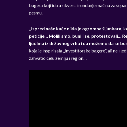
bagera koji idu u rikverc i rondanje mašina za separ
pesmu.
,,Ispred naše kuće nikla je ogromna šljunkara, ko
peticije… Molili smo, bunili se, protestovali… R
ljudima iz državnog vrha i da možemo da se b
koja je inspirisala ,,Investitorske bagere”, ali ne i 
zahvatio celu zemlju i region…