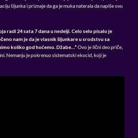
aciju šljunka i priznaje da ga je muka naterala da napiše ovu
ja radi 24 sata 7 dana u nedelji. Celo selo pisalo je
ečeno nam je da je vlasnik šljunkare u srodstvu sa
unimo koliko god hoćemo. Džabe…”
Ovo je lični deo priče,
jedini. Nemanju je pokrenuo sistematski ekocid, koji je