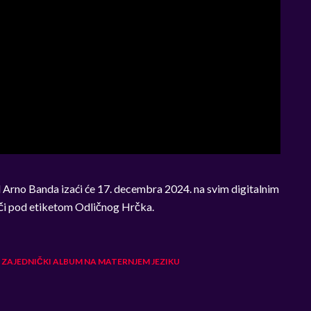
 Arno Banda izaći će 17. decembra 2024. na svim digitalnim
oči pod etiketom Odličnog Hrčka.
 ZAJEDNIČKI ALBUM NA MATERNJEM JEZIKU