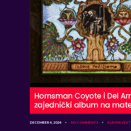
Hornsman Coyote i Del Ar
zajednički album na mate
DECEMBER 4, 2024
NO COMMENTS
ALBUMI
VEST
•
•