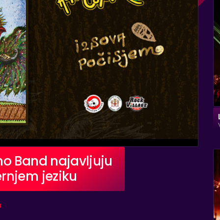
no Band najavljuju
rnjem jeziku
I