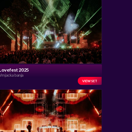
Lovefest 2025
Vrnjacka banja
VIEW SET