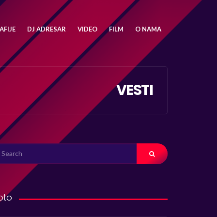
FIJE
DJ ADRESAR
VIDEO
FILM
O NAMA
VESTI
ARCH
R:
oto