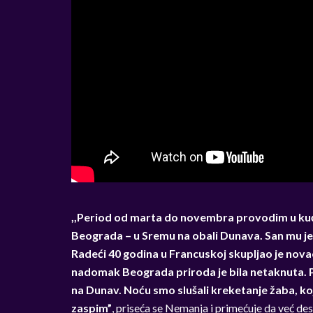
,,Period od marta do novembra provodim u kuć
Beograda – u Sremu na obali Dunava. San mu je b
Radeći 40 godina u Francuskoj skupljao je novac
nadomak Beograda priroda je bila netaknuta. Pr
na Dunav. Noću smo slušali kreketanje žaba, ko
zaspim”
, priseća se Nemanja i primećuje da već des