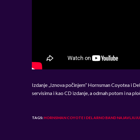
Izdanje ,,Iznova počinjem” Hornsman Coyotea i Del
servisima i kao CD izdanje, a odmah potom i na pl
TAGS:
HORNSMAN COYOTE I DEL ARNO BAND NAJAVLJUJU