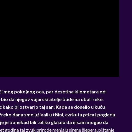
i mog pokojnog oca, par desetina kilometara od
io da njegov vajarski atelje bude na obali reke.
 kako bi ostvario taj san. Kada se doselio u kuću
eko dana smo uživali u tišini, cvrkutu ptica i pogledu
je je ponekad bili toliko glasno da nisam mogao da
et godina taj zvuk prirode menjaju sirene šlepera, pištanje