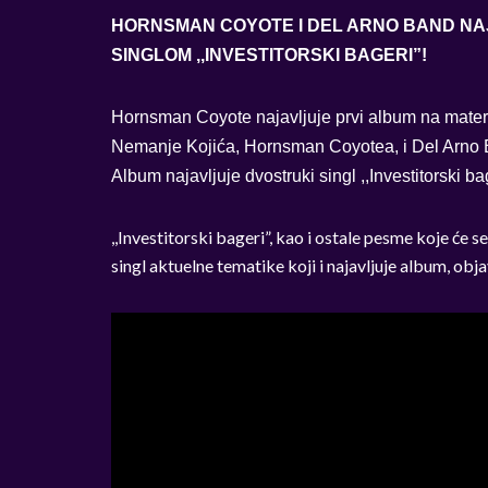
HORNSMAN COYOTE I DEL ARNO BAND NA
SINGLOM ,,INVESTITORSKI BAGERI”!
Hornsman Coyote najavljuje prvi album na matern
Nemanje Kojića, Hornsman Coyotea, i Del Arno
Album najavljuje dvostruki singl ,,Investitorski bag
,,Investitorski bageri”, kao i ostale pesme koje će s
singl aktuelne tematike koji i najavljuje album, obja