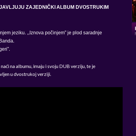
JAVLJUJU ZAJEDNIČKI ALBUM DVOSTRUKIM
jem jeziku. ,,Iznova počinjem” je plod saradnje
 Banda.
eri”.
e naći na albumu, imaju i svoju DUB verziju, te je
vljen u dvostrukoj verziji.