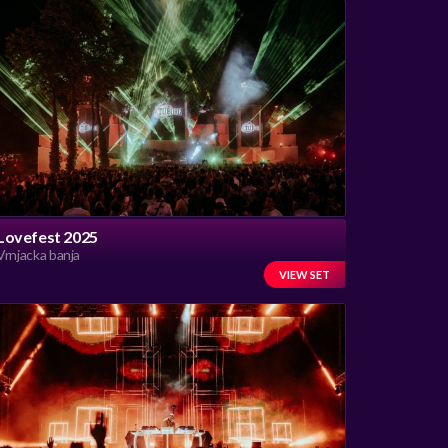
Lovefest 2025
Vrnjacka banja
VIEW SET