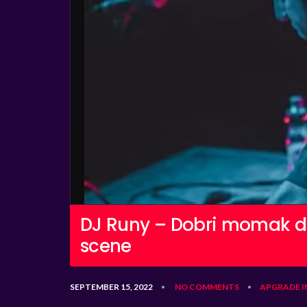
DJ Runy – Dobri momak 
scene
SEPTEMBER 15, 2022
NO COMMENTS
APGRADE
I
•
•