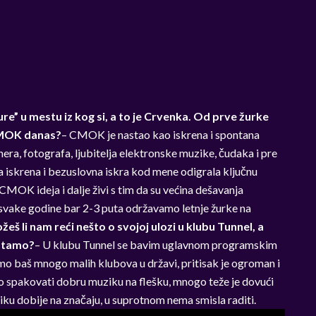
” u mestu iz kog si, a to je Crvenka. Od prve žurke
CMOK danas?
– CMOK je nastao kao iskrena i spontana
nera, fotografa, ljubitelja elektronske muzike, čudaka i pre
 iskrena i bezuslovna iskra kod mene odigrala ključnu
MOK ideja i dalje živi s tim da su većina dešavanja
 svake godine bar 2-3 puta održavamo letnje žurke na
žeš li nam reći nešto o svojoj ulozi u klubu Tunnel, a
u tamo?
– U klubu Tunnel se bavim uglavnom programskim
o baš mnogo malih klubova u državi, pritisak je ogroman i
amo spakovati dobru muziku na flešku, mnogo teže je dovući
liku dobije na značaju, u suprotnom nema smisla raditi.