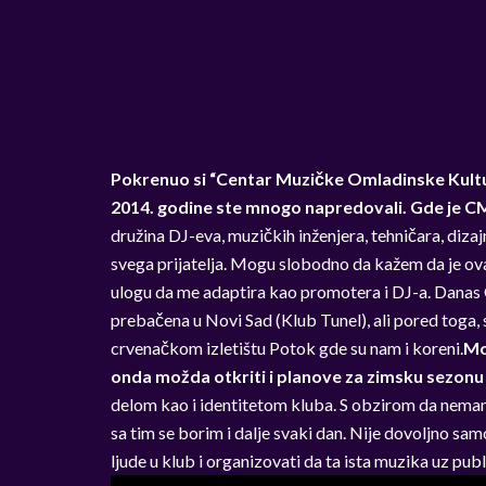
Pokrenuo si “Centar Muzičke Omladinske Kulture
2014. godine ste mnogo napredovali. Gde je 
družina DJ-eva, muzičkih inženjera, tehničara, dizaj
svega prijatelja. Mogu slobodno da kažem da je ova
ulogu da me adaptira kao promotera i DJ-a. Danas C
prebačena u Novi Sad (Klub Tunel), ali pored toga,
crvenačkom izletištu Potok gde su nam i koreni.
Mo
onda možda otkriti i planove za zimsku sezon
delom kao i identitetom kluba. S obzirom da nemam
sa tim se borim i dalje svaki dan. Nije dovoljno s
ljude u klub i organizovati da ta ista muzika uz pub