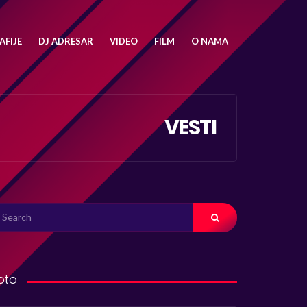
FIJE
DJ ADRESAR
VIDEO
FILM
O NAMA
VESTI
ARCH
R:
oto