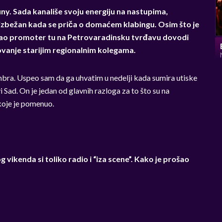
ny. Sada kanališe svoju energiju na nastupima,
neizbežan kada se priča o domaćem klabingu. Osim što je
 Kao promoter tu na Petrovaradinsku tvrđavu dovodi
tovanje starijim regionalnim kolegama.
mbra. Uspeo sam da ga uhvatim u nedelji kada sumira utiske
i Sad. On je jedan od glavnih razloga za to što su na
 koje je pomenuo.
 vikenda si toliko radio i “iza scene”. Kako je prošao