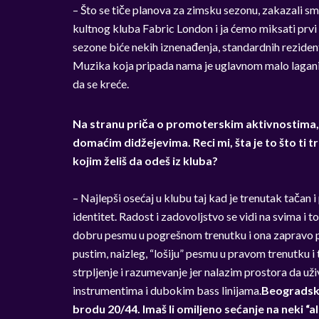
– Što se tiče planova za zimsku sezonu, zakazali sm
kultnog kluba Fabric London i ja ćemo miksati prvi 
sezone biće nekih iznenađenja, standardnih rezidents
Muzika koja pripada nama je uglavnom malo laganija
da se kreće.
Na stranu priča o promoterskim aktivnostima, 
domaćim didžejevima. Reci mi, šta je to što ti tr
kojim želiš da odeš iz kluba?
– Najlepši osećaj u klubu taj kad je trenutak tačan
identitet. Radost i zadovoljstvo se vidi na svima i 
dobru pesmu u pogrešnom trenutku i ona zapravo po
pustim, naizleg, “lošiju” pesmu u pravom trenutku 
strpljenje i razumevanje jer nalazim prostora da už
instrumentima i dubokim bass linijama.
Beogradska
brodu 20/44. Imaš li omiljeno sećanje na neki “a