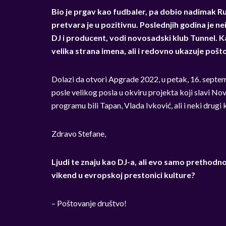
Bio je prgav kao fudbaler, pa dobio nadimak Ru
pretvara je u pozitivnu. Poslednjih godina je 
DJ i producent, vodi novosadski klub Tunnel.
velika strana imena, ali i redovno ukazuje poš
Dolazi da otvori Apgrade 2022, u petak, 16. septe
posle velikog posla u okviru projekta koji slavi Nov
programu bili Tapan, Vlada Ivković, ali i neki drugi
Zdravo Stefane,
Ljudi te znaju kao DJ-a, ali evo samo prethodnog
vikend u evropskoj prestonici kulture?
– Poštovanje društvo!