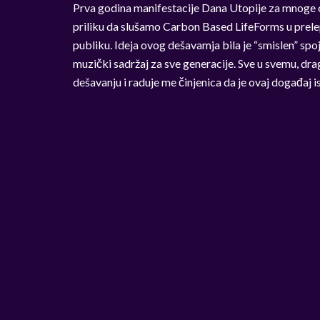
Prva godina manifestacije Dana Utopije za mnoge od
priliku da slušamo Carbon Based LifeForms u prel
publiku. Ideja ovog dešavamja bila je “smislen” spoj
muzički sadržaj za sve generacije. Sve u svemu, drag
dešavanju i raduje me činjenica da je ovaj događaj 