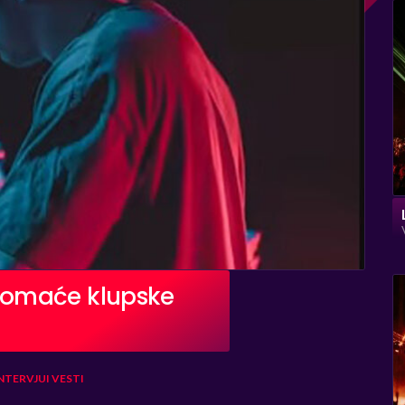
domaće klupske
NTERVJUI
VESTI