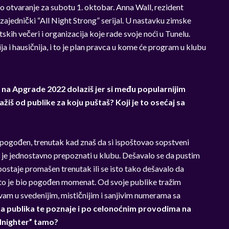
o otvaranje za subotu 1. oktobar. Anna Wall, rezident
zajednički “All Night Strong” serijal. U nastavku zimske
kih večeri i organizacija koje rade svoje noći u Tunelu.
 i hausičnija, i to je plan pravca u kome će program u klubu
na Apgrade 2022 dolaziš jer si među popularnijim
ažiš od publike za koju puštaš? Koji je to osećaj sa
 i pogođen, trenutak kad znaš da si ispoštovao sopstveni
to je jednostavno prepoznati u klubu. Dešavalo se da pustim
staje promašen trenutak ili se isto tako dešavalo da
i to je bio pogođen momenat. Od svoje publike tražim
ivam u svedenijim, mističnijim i sanjivim numerama sa
 publika te poznaje i po celonoćnim provodima na
llnighter” tamo?