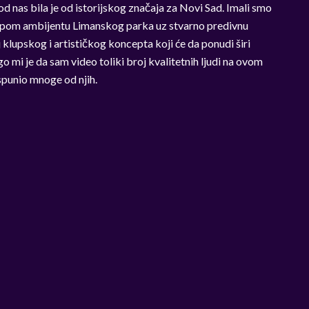
 nas bila je od istorijskog značaja za Novi Sad. Imali smo
epom ambijentu Limanskog parka uz stvarno predivnu
 klupskog i artističkog koncepta koji će da ponudi širi
o mi je da sam video toliki broj kvalitetnih ljudi na ovom
ispunio mnoge od njih.