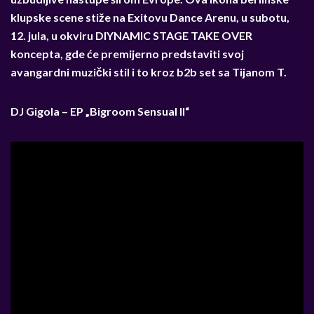
klupske scene stiže na Exitovu Dance Arenu, u subotu,
12. jula, u okviru DIYNAMIC STAGE TAKE OVER
koncepta, gde će
premijerno predstaviti svoj
avangardni muzički stil i to kroz b2b set sa Tijanom T.
DJ Gigola – EP „Bigroom Sensual II“