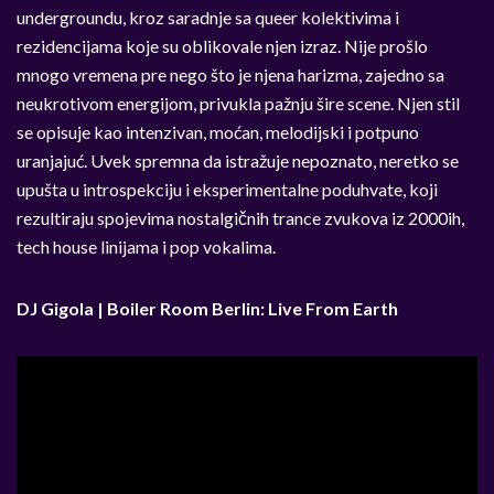
undergroundu, kroz saradnje sa queer kolektivima i
rezidencijama koje su oblikovale njen izraz. Nije prošlo
mnogo vremena pre nego što je njena harizma, zajedno sa
neukrotivom energijom, privukla pažnju šire scene. Njen stil
se opisuje kao intenzivan, moćan, melodijski i potpuno
uranjajuć. Uvek spremna da istražuje nepoznato, neretko se
upušta u introspekciju i eksperimentalne poduhvate, koji
rezultiraju spojevima nostalgičnih trance zvukova iz 2000ih,
tech house linijama i pop vokalima.
DJ Gigola | Boiler Room Berlin: Live From Earth