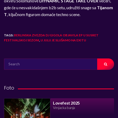
okviru Solomunove
DIYNAMIC STAGE TAKE OVER
večeri,
gde će u
nesvakidašnjem b2b setu, udružiti snage sa
Tijanom
T
, ključnom figurom domaće techno scene.
TAGS:
BERLINSKA ZVEZDA DJ GIGOLA OBJAVILA EP U SUSRET
FESTIVALSKOJ SEZONI
,
U JULU JE SLUŠAMO NA EXITU
SEARCH
FOR:
Foto
Lovefest 2025
Vrnjacka banja