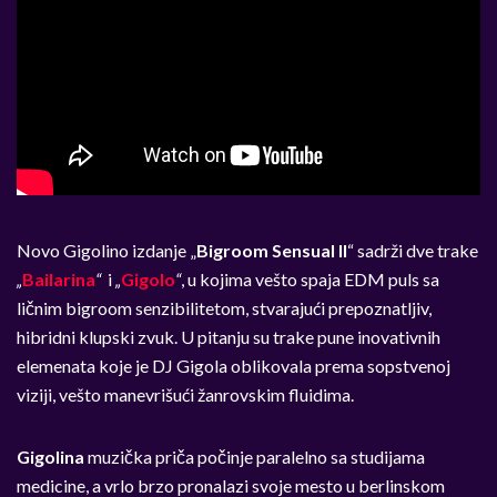
Novo Gigolino izdanje
„
Bigroom Sensual II
“
sadrži dve trake
„
Bailarina
“
i
„
Gigolo
“
, u kojima vešto spaja EDM puls sa
ličnim bigroom senzibilitetom, stvarajući prepoznatljiv,
hibridni klupski zvuk. U pitanju su trake pune inovativnih
elemenata koje je DJ Gigola oblikovala prema sopstvenoj
viziji, vešto manevrišući žanrovskim fluidima.
Gigolina
muzička priča počinje paralelno sa studijama
medicine, a vrlo brzo pronalazi svoje mesto u berlinskom