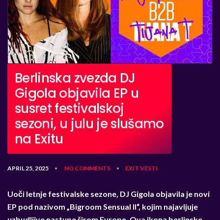
Berlinska zvezda DJ
Gigola objavila EP u
susret festivalskoj
sezoni, u julu je slušamo
na Exitu
APRIL 25, 2025
NO COMMENTS
EXIT
VESTI
•
•
Uoči letnje festivalske sezone, DJ Gigola objavila je novi
EP pod nazivom „Bigroom Sensual II“, kojim najavljuje
uzbudljive nastupe širom Evrope. Ova ikona berlinske