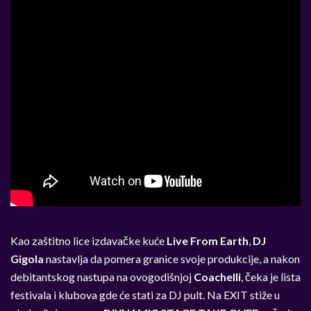
Kao zaštitno lice izdavačke kuće
Live From Earth
,
DJ
Gigola
nastavlja da pomera granice svoje produkcije, a nakon
debitantskog nastupa na ovogodišnjoj
Coachelli
,
čeka je lista
festivala i klubova gde će stati za DJ pult. Na EXIT stiže u