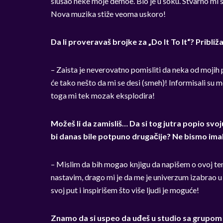
slušao neke moje demoe. Bio je u šoku. Stvarno mi s
Nova muzika stiže veoma uskoro!
Da li proveravaš brojke za „Do It To It“? Približ
– Zaista je neverovatno pomisliti da neka od mojih
će tako nešto da mi se desi (smeh)! Informisali s
toga mi tek mozak eksplodira!
Možeš li da zamisliš… Da si tog jutra popio svoju
bi danas bile potpuno drugačije? Ne bismo imali
– Mislim da bih mogao knjigu da napišem o ovoj temi,
nastavim, drago mi je da me je univerzum izabrao u
svoj put i inspirišem što više ljudi je moguće!
Znamo da si uspeo da uđeš u studio sa grupom C