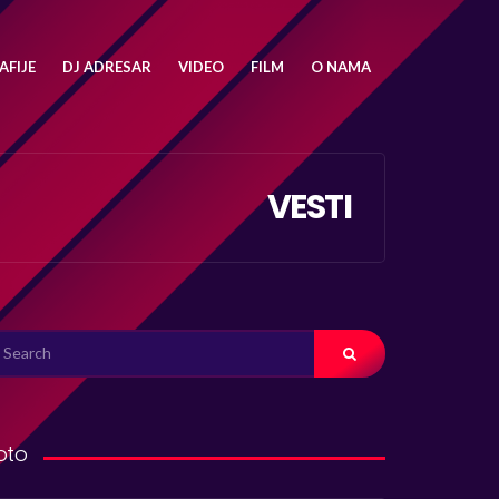
FIJE
DJ ADRESAR
VIDEO
FILM
O NAMA
VESTI
ARCH
R:
oto