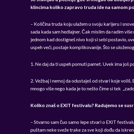
klincima koliko zapravo truda ide na samom poč
– Količina truda koju ulažem u svoju karijeru i sno
sada kada sam hedlajner. Čak mislim da radim više ne
jednom kad dostigneš nivo koji si sebi postavio, uv
uspeh veći, postaje komplikovanije. Što se uloženog
1. Ne daj da ti uspeh pomuti pamet. Uvek ima još pos
2. Vežbaj i nemoj da odustaješ od stvari koje voliš. 
mnogo više nego kada je to nešto čime si tek „zado
Koliko znaš o EXIT festivalu? Radujemo se sus
– Stvarno sam čuo samo lepe stvari o EXIT festivalu!
puštam neke sveže trake za sve koji dođu da iskreno