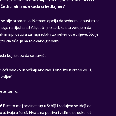
etku, ali i sada kada si hedlajner?
ve se nije promenila. Nemam opciju da sednem i opustim se
go ranije, haha! Ali, ozbiljno sad, zaista verujem da
ek ima prostora za napredak i za neke nove ciljeve. Što je
 truda tiče, ja na to ovako gledam:
la koji treba da se završi.
Bićeš daleko uspešniji ako radiš ono što iskreno voliš,
voljan“.
retu tamo.
 Biće to moj prvi nastup u Srbiji i radujem se ideji da
 uživaju u žurci. Hvala na pozivu i vidimo se uskoro!