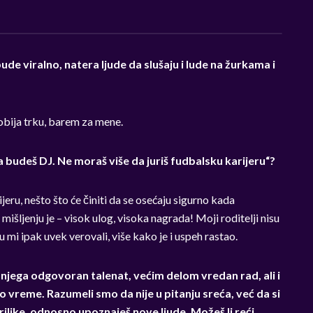
de viralno, natera ljude da slušaju i lude na žurkama i
dobija trku, barem za mene.
a budeš DJ. Ne moraš više da juriš fudbalsku karijeru“?
jeru, nešto što će činiti da se osećaju sigurno kada
šljenju je – visok ulog, visoka nagrada! Moji roditelji nisu
su mi ipak uvek verovali, više kako je i uspeh rastao.
njega odgovoran talenat, većim delom vredan rad, ali i
 vreme. Razumeli smo da nije u pitanju sreća, već da si
rilike, odnosno upoznaješ nove ljude. Možeš li reći