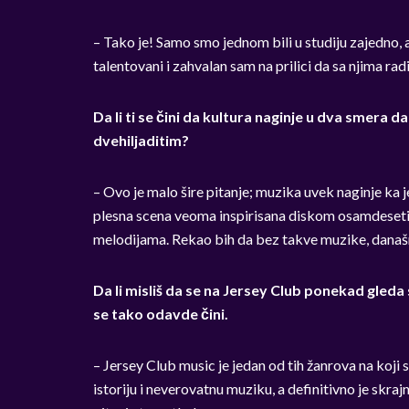
– Tako je! Samo smo jednom bili u studiju zajedno, al
talentovani i zahvalan sam na prilici da sa njima rad
Da li ti se čini da kultura naginje u dva smera 
dvehiljaditim?
– Ovo je malo šire pitanje; muzika uvek naginje ka 
plesna scena veoma inspirisana diskom osamdeseti
melodijama. Rekao bih da bez takve muzike, današnj
Da li misliš da se na Jersey Club ponekad gleda
se tako odavde čini.
– Jersey Club music je jedan od tih žanrova na koji
istoriju i neverovatnu muziku, a definitivno je skraj