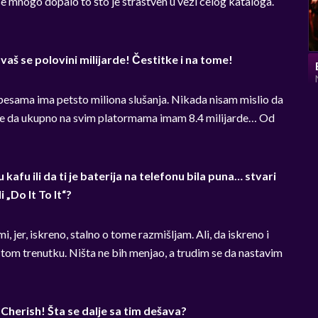
e mnogo dopalo to što je strastven u vezi celog kataloga.
avaš se polovini milijarde! Čestitke i na tome!
 pesama ima petsto miliona slušanja. Nikada nisam mislio da
u me da ukupno na svim platormama imam 8.4 milijarde… Od
 kafu ili da ti je baterija na telefonu bila puna… stvari
 „Do It To It“?
 jer, iskreno, stalno o tome razmišljam. Ali, da iskreno i
 tom trenutku. Ništa ne bih menjao, a trudim se da nastavim
herish! Šta se dalje sa tim dešava?