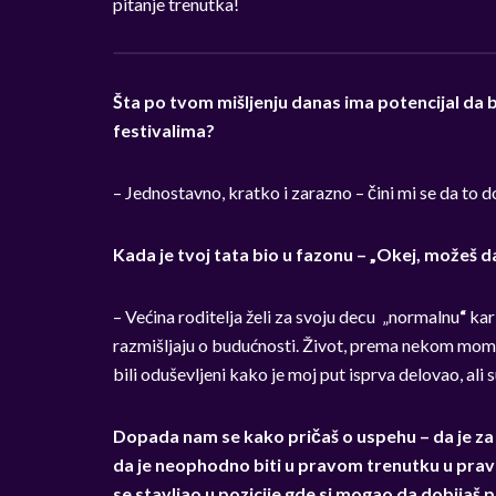
pitanje trenutka!
Šta po tvom mišljenju danas ima potencijal da bu
festivalima?
– Jednostavno, kratko i zarazno – čini mi se da to 
Kada je tvoj tata bio u fazonu – „Okej, možeš d
– Većina roditelja želi za svoju decu „normalnu
“
kari
razmišljaju o budućnosti. Život, prema nekom mom mi
bili oduševljeni kako je moj put isprva delovao, ali 
Dopada nam se kako pričaš o uspehu – da je za 
da je neophodno biti u pravom trenutku u pravo
se stavljao u pozicije gde si mogao da dobijaš p