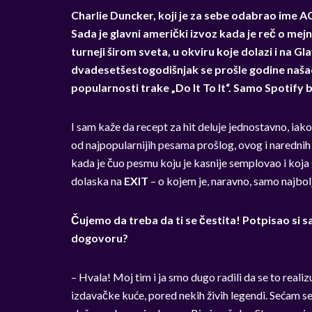
Charlie Duncker, koji je za sebe odabrao ime 
Sada je glavni američki izvoz kada je reč o mej
turneji širom sveta, u okviru koje dolazi i na Gla
dvadesetšestogodišnjak se prošle godine našao 
popularnosti trake „Do It To It“. Samo Spotify b
I sam kaže da recept za hit deluje jednostavno, iako
od najpopularnijih pesama prošlog, ovog i narednih le
kada je čuo pesmu koju je kasnije semplovao i koja g
dolaska na
EXIT
– o kojem je, naravno, samo najbol
Čujemo da treba da ti se čestita! Potpisao si s
dogovoru?
– Hvala! Moj tim i ja smo dugo radili da se to reali
izdavačke kuće, pored nekih živih legendi. Sećam se