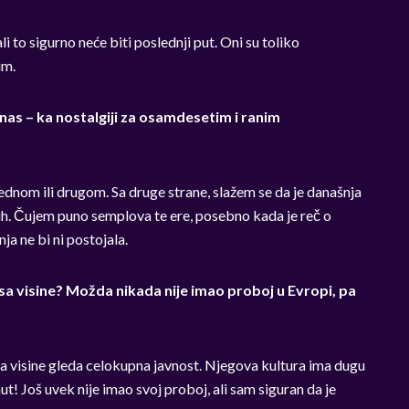
i to sigurno neće biti poslednji put. Oni su toliko
im.
danas – ka nostalgiji za osamdesetim i ranim
jednom ili drugom. Sa druge strane, slažem se da je današnja
h. Čujem puno semplova te ere, posebno kada je reč o
a ne bi ni postojala.
 sa visine? Možda nikada nije imao proboj u Evropi, pa
 sa visine gleda celokupna javnost. Njegova kultura ima dugu
nut! Još uvek nije imao svoj proboj, ali sam siguran da je