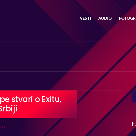
VESTI
AUDIO
FOTOGRA
SE
 stvari o Exitu,
FO
rbiji
F
STI