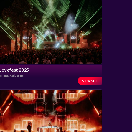
Lovefest 2025
Vrnjacka banja
VIEW SET