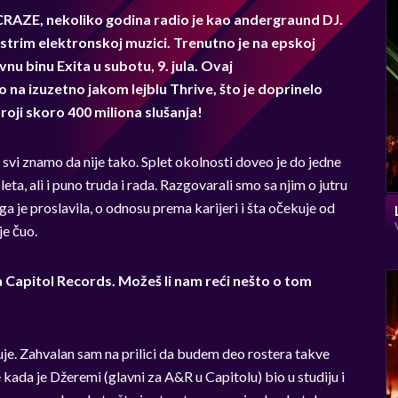
ACRAZE, nekoliko godina radio je kao andergraund DJ.
nstrim elektronskoj muzici. Trenutno je na epskoj
vnu binu Exita u subotu, 9. jula. Ovaj
na izuzetno jakom lejblu Thrive, što je doprinelo
roji skoro 400 miliona slušanja!
 svi znamo da nije tako. Splet okolnosti doveo je do jedne
ta, ali i puno truda i rada. Razgovarali smo sa njim o jutru
a je proslavila, o odnosu prema karijeri i šta očekuje od
je čuo.
a Capitol Records. Možeš li nam reći nešto o tom
zuje. Zahvalan sam na prilici da budem deo rostera takve
 kada je Džeremi (glavni za A&R u Capitolu) bio u studiju i