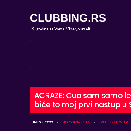
19. godina sa Vama. Vibe yourself.
ACRAZE: Čuo sam samo lepe
biće to moj prvi nastup u S
JUNE 28, 2022
NO COMMENTS
EXIT
FESTIVALI
VE
•
•