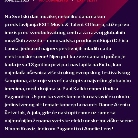
JUNE 21, 2023
NO COMMENTS
EXIT
VESTI
•
•
Na Svetski dan muzike, nekoliko dana nakon
predstavljanja EXIT Music & Talent Office-a, stiže prvo
ime ispred sveobuhvatnog centra za razvoj globalnih
muzičkih zvezda – novosadska producentkinja i DJ-ica
Lanna, jedna od najperspektivnijih mladih nada
elektronske scene! Njen put ka zvezdama otpočeo je
kada je sa 13 godina prvi put nastupila na Exitu, kao
najmlađa učesnica višestrukog evropskog festivalskog
šampiona, a iza nje su već nastupi sa najvećim globalnim
imenima, među kojima su Paul Kalkbrenner i Indira
Paganotto. Uspon ka svetskom vrhu nastaviće u okviru
jedinstvenog all-female koncepta na mts Dance Areni u
četvrtak, 6. jula, gde će nastupti rame uz rame sa
najmoćnijim ženama svetske elektronske muzičke scene
Ninom Kraviz, Indirom Paganotto i Amelie Lens!