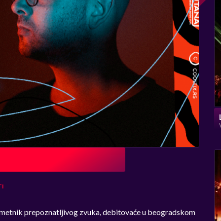
TI
umetnik prepoznatljivog zvuka
, debitovaće u beogradskom