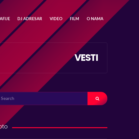
FIJE
DJ ADRESAR
VIDEO
FILM
O NAMA
VESTI
ARCH
R:
oto