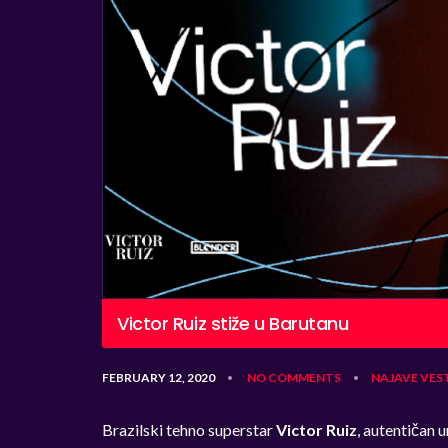
Victor Ruiz stiže u Barutanu
FEBRUARY 12, 2020
NO COMMENTS
NAJAVE
VES
•
•
Brazilski tehno superstar
Victor Ruiz
,
autentičan 