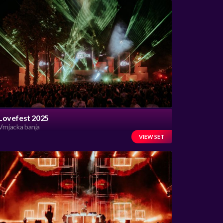
Lovefest 2025
Vrnjacka banja
VIEW SET