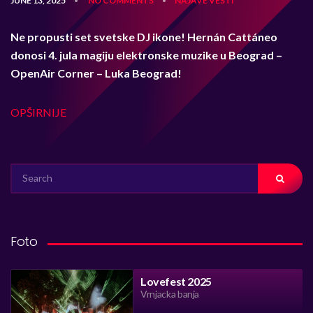
JUNE 13, 2025
NO COMMENTS
NAJAVE
VESTI
•
•
Ne propusti set svetske DJ ikone! Hernán Cattáneo
donosi 4. jula magiju elektronske muzike u Beograd –
OpenAir Corner – Luka Beograd!
OPŠIRNIJE
SEARCH
FOR:
Foto
Lovefest 2025
Vrnjacka banja