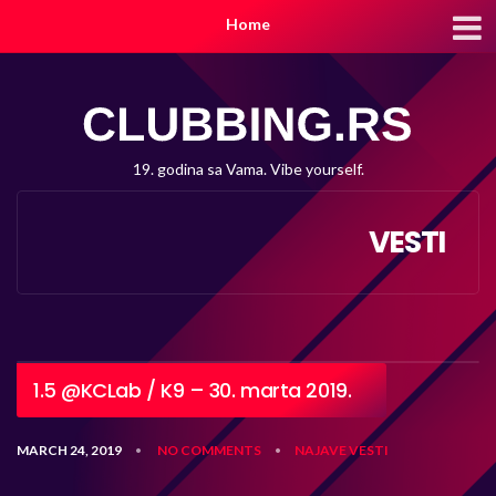
Home
19. godina sa Vama. Vibe yourself.
VESTI
1.5 @KCLab / K9 – 30. marta 2019.
MARCH 24, 2019
NO COMMENTS
NAJAVE
VESTI
•
•