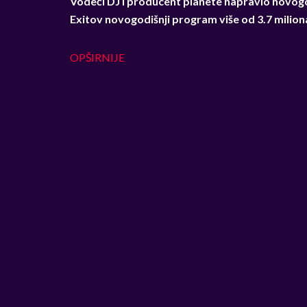
Vodeći DJ i producent planete napravio novogo
Exitov novogodišnji program više od 3.7 miliona 
OPŠIRNIJE