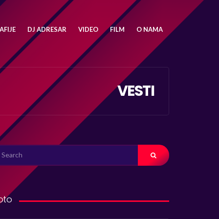
FIJE
DJ ADRESAR
VIDEO
FILM
O NAMA
VESTI
ARCH
R:
oto