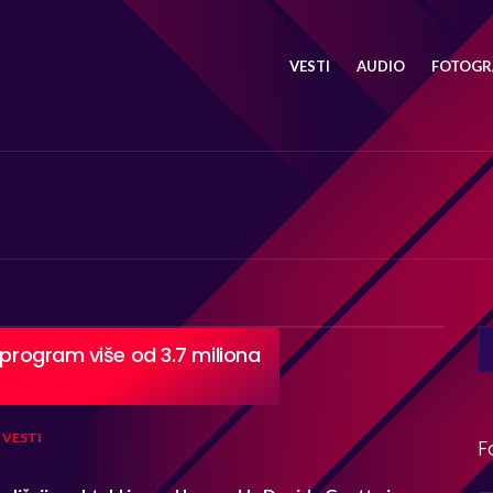
VESTI
AUDIO
FOTOGRA
SE
 program više od 3.7 miliona
FO
VESTI
F