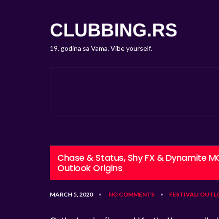
19. godina sa Vama. Vibe yourself.
Chase & Status, Shy FX & Dynamite MC 
Outlook Origins
MARCH 5, 2020
NO COMMENTS
FESTIVALI
OUTL
•
•