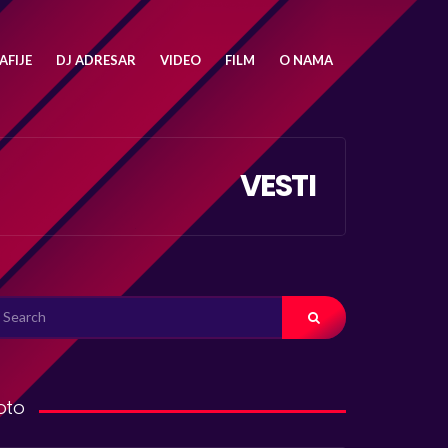
FIJE
DJ ADRESAR
VIDEO
FILM
O NAMA
VESTI
ARCH
R:
oto