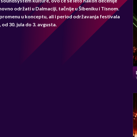
i soundsystem kulture, ovo će se leto nakon decenije
vno održati u Dalmaciji, tačnije u Šibeniku i Tisnom.
 promenu u konceptu, ali i period održavanja festivala
od 30. jula do 3. avgusta.