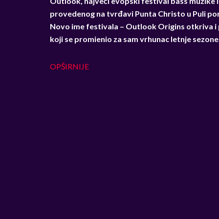
Outlook, najveći evopski festival bass muzike 
provedenog na tvrđavi Punta Christo u Puli pono
Novo ime festivala – Outlook Origins otkriva i
koji se promienio za sam vrhunac letnje sezone, 
OPŠIRNIJE