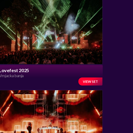
Lovefest 2025
Vrnjacka banja
VIEW SET