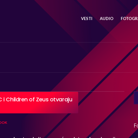
VESTI
AUDIO
FOTOGRA
SE
i Children of Zeus otvaraju
FO
OOK
F