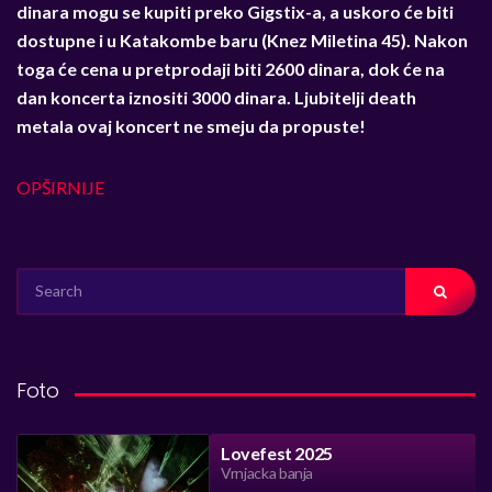
dinara mogu se kupiti preko Gigstix-a, a uskoro
ć
e biti
dostupne i u Katakombe baru (Knez Miletina 45). Nakon
toga
ć
e cena u pretprodaji biti 2600 dinara, dok
ć
e na
dan koncerta iznositi 3000 dinara. Ljubitelji death
metala ovaj koncert ne smeju da propuste!
OPŠIRNIJE
SEARCH
FOR:
Foto
Lovefest 2025
Vrnjacka banja