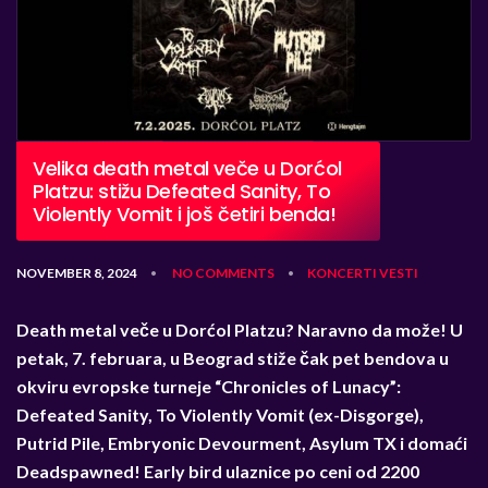
Velika death metal veče u Dorćol
Platzu: stižu Defeated Sanity, To
Violently Vomit i još četiri benda!
NOVEMBER 8, 2024
NO COMMENTS
KONCERTI
VESTI
•
•
Death metal ve
č
e u Dor
ć
ol Platzu? Naravno da može! U
petak, 7. februara, u Beograd stiže
č
ak pet bendova u
okviru evropske turneje “Chronicles of Lunacy”:
Defeated Sanity, To Violently Vomit (ex-Disgorge),
Putrid Pile, Embryonic Devourment, Asylum TX i doma
ć
i
Deadspawned! Early bird ulaznice po ceni od 2200