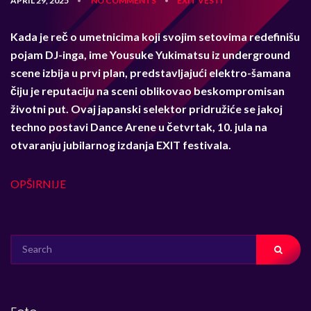
APRIL 29, 2025
NO COMMENTS
EXIT
VESTI
•
•
Kada je reč o umetnicima koji svojim setovima redefinišu
pojam DJ-inga, ime Yousuke Yukimatsu iz underground
scene izbija u prvi plan, predstavljajući elektro-šamana
čiju je reputaciju na sceni oblikovao beskompromisan
životni put. Ovaj japanski selektor pridružiće se jakoj
techno postavi Dance Arene u četvrtak, 10. jula na
otvaranju jubilarnog izdanja EXIT festivala.
OPŠIRNIJE
SEARCH
FOR: