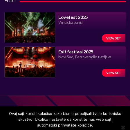
Foto
Lovefest 2025
Vrnjacka banja
VIEW SET
Exit festival 2025
Novi Sad, Petrovaradin tvrdjava
VIEW SET
Ovaj sajt koristi kolačiće kako bismo poboljšali tvoje korisničko
iskustvo. Ukoliko nastavite da koristite naš web sajt,
Handmade in Serbia 15 years ago, while listening to the great
automatski prihvatate kolačiće.