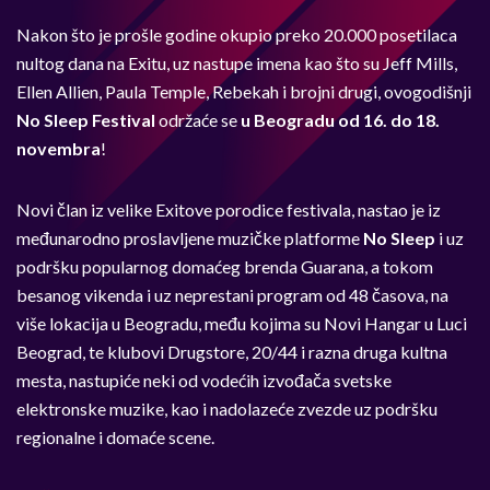
Nakon što je prošle godine okupio preko 20.000 posetilaca
nultog dana na Exitu, uz nastupe imena kao što su Jeff Mills,
Ellen Allien, Paula Temple, Rebekah i brojni drugi, ovogodišnji
No Sleep Festival
održaće se
u Beogradu od 16. do 18.
novembra
!
Novi član iz velike Exitove porodice festivala, nastao je iz
međunarodno proslavljene muzičke platforme
No Sleep
i uz
podršku popularnog domaćeg brenda Guarana, a tokom
besanog vikenda i uz neprestani program od 48 časova, na
više lokacija u Beogradu, među kojima su Novi Hangar u Luci
Beograd, te klubovi Drugstore, 20/44 i razna druga kultna
mesta, nastupiće neki od vodećih izvođača svetske
elektronske muzike, kao i nadolazeće zvezde uz podršku
regionalne i domaće scene.