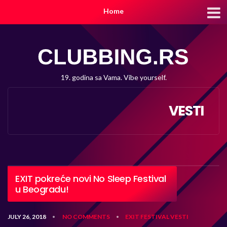
Home
19. godina sa Vama. Vibe yourself.
VESTI
EXIT pokreće novi No Sleep Festival
u Beogradu!
JULY 26, 2018
NO COMMENTS
EXIT
FESTIVAL
VESTI
•
•