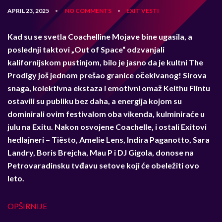
APRIL 23, 2025
NO COMMENTS
EXIT
VESTI
•
•
Kad su se svetla Coachelline Mojave bine ugasila, a
poslednji taktovi
„
Out of Space
“
odzvanjali
kalifornijskom pustinjom, bilo je jasno da je kultni The
Prodigy još jednom prešao granice očekivanog! Sirova
snaga, kolektivna ekstaza i emotivni omaž Keithu Flintu
ostavili su publiku bez daha, a energija kojom su
dominirali ovim festivalom oba vikenda, kulminiraće u
julu na Exitu. Nakon osvojene Coachelle, i ostali Exitovi
hedlajneri – Tiësto, Amelie Lens, Indira Paganotto, Sara
Landry, Boris Brejcha, Mau P i DJ Gigola, donose na
Petrovaradinsku tvđavu setove koji će obeležiti ovo
leto.
OPŠIRNIJE