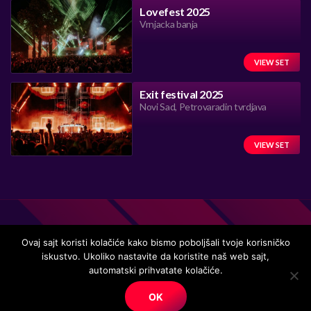
Lovefest 2025
Vrnjacka banja
VIEW SET
Exit festival 2025
Novi Sad, Petrovaradin tvrdjava
VIEW SET
Ovaj sajt koristi kolačiće kako bismo poboljšali tvoje korisničko
iskustvo. Ukoliko nastavite da koristite naš web sajt,
Handmade in Serbia 15 years ago, while listening to the great
automatski prihvatate kolačiće.
music.
OK
© Copyright. All right reserved.