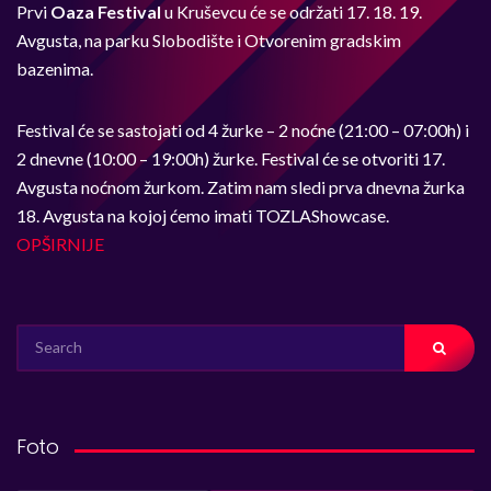
Prvi
Oaza Festival
u Kruševcu će se održati 17. 18. 19.
Avgusta, na parku Slobodište i Otvorenim gradskim
bazenima.
Festival će se sastojati od 4 žurke – 2 noćne (21:00 – 07:00h) i
2 dnevne (10:00 – 19:00h) žurke. Festival će se otvoriti 17.
Avgusta noćnom žurkom. Zatim nam sledi prva dnevna žurka
18. Avgusta na kojoj ćemo imati TOZLAShowcase.
OPŠIRNIJE
SEARCH
FOR:
Foto