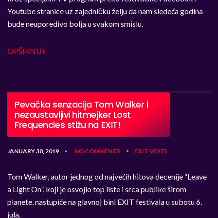
Youtube stranice uz zajedničku želju da nam sledeća godina
bude neuporedivo bolja u svakom smislu.
OPŠIRNIJE
Pevačka senzacija Tom Walker i
nezaustavljivi hitmejker Lost
Frequencies stižu na EXIT!
JANUARY 30, 2019
NO COMMENTS
EXIT
VESTI
•
•
Tom Walker, autor jednog od najvećih hitova decenije “Leave
a Light On”, koji je osvojio top liste i srca publike širom
planete, nastupiće na glavnoj bini EXIT festivala u subotu 6.
jula.