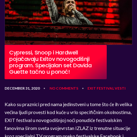
Cypressi, Snoop i Hardwell
pojačavaju Exitov novogodišnji
program. Specijalan set Davida
Guette tačno u ponoć!
DECEMBER 31, 2020
NO COMMENTS
EXIT
FESTIVAL
VESTI
•
•
Kako su praznici pred nama jedinstveni u tome što će ih velika
većina ljudi provesti kod kuće u vrlo specifičnim okolnostima,
EXIT festival u novogodišnjoj noći ponudiće festivalskim
fanovima širom sveta svojevrstan IZLAZ iz trenutne situacije
kroz specijalni TV program preko festivalske Facebook i