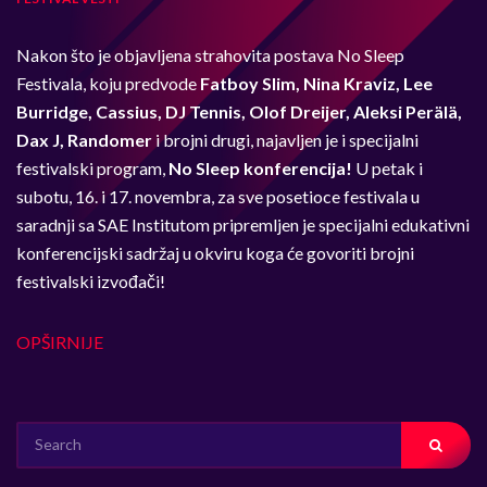
Nakon što je objavljena strahovita postava No Sleep
Festivala, koju predvode
Fatboy Slim, Nina Kraviz, Lee
Burridge, Cassius, DJ Tennis, Olof Dreijer, Aleksi Perälä,
Dax J, Randomer
i brojni drugi, najavljen je i specijalni
festivalski program,
No Sleep konferencija!
U petak i
subotu, 16. i 17. novembra, za sve posetioce festivala u
saradnji sa SAE Institutom pripremljen je specijalni edukativni
konferencijski sadržaj u okviru koga će govoriti brojni
festivalski izvođači!
OPŠIRNIJE
SEARCH
FOR: