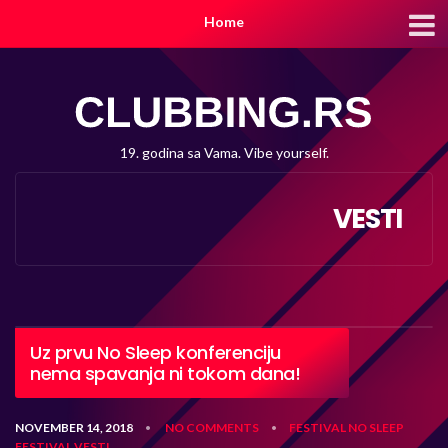
Home
19. godina sa Vama. Vibe yourself.
VESTI
Uz prvu No Sleep konferenciju
nema spavanja ni tokom dana!
NOVEMBER 14, 2018
NO COMMENTS
FESTIVAL
NO SLEEP
•
•
FESTIVAL
VESTI