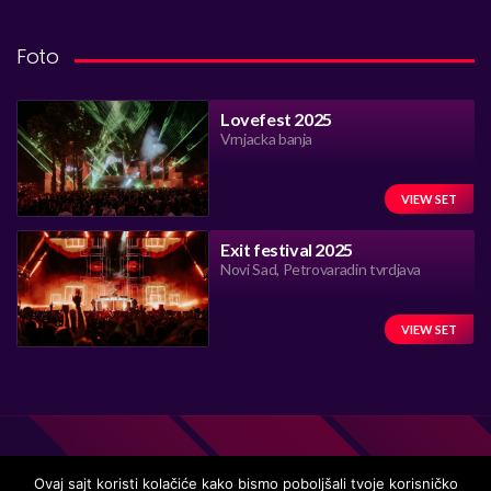
Foto
Lovefest 2025
Vrnjacka banja
VIEW SET
Exit festival 2025
Novi Sad, Petrovaradin tvrdjava
VIEW SET
Ovaj sajt koristi kolačiće kako bismo poboljšali tvoje korisničko