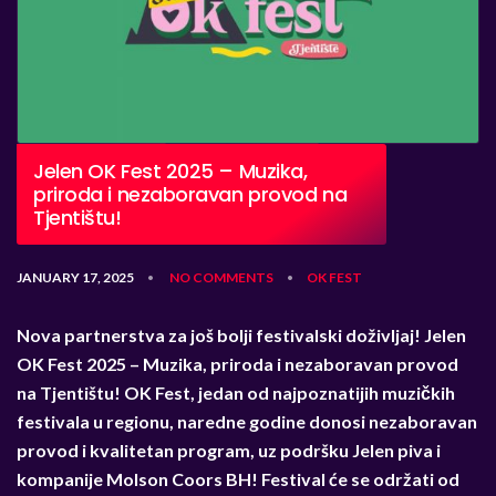
Jelen OK Fest 2025 – Muzika,
priroda i nezaboravan provod na
Tjentištu!
JANUARY 17, 2025
NO COMMENTS
OK FEST
•
•
Nova partnerstva za još bolji festivalski doživljaj!
Jelen
OK Fest 2025 – Muzika, priroda i nezaboravan provod
na Tjentištu!
OK Fest, jedan od najpoznatijih muzičkih
festivala u regionu, naredne godine donosi nezaboravan
provod i kvalitetan program, uz podršku Jelen piva i
kompanije Molson Coors BH! Festival će se održati od