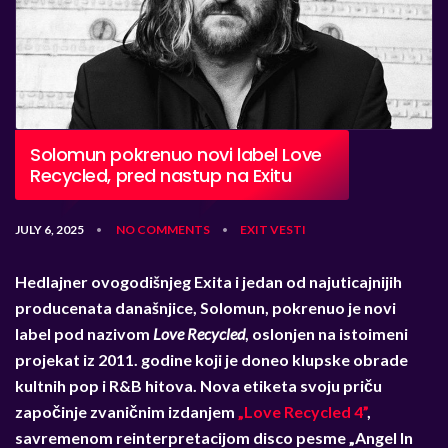
Solomun pokrenuo novi label Love
Recycled, pred nastup na Exitu
JULY 6, 2025
NO COMMENTS
EXIT
VESTI
•
•
Hedlajner ovogodišnjeg Exita i jedan od najuticajnijih
producenata današnjice, Solomun, pokrenuo je novi
label pod nazivom
Love Recycled
, oslonjen na istoimeni
projekat iz 2011. godine koji je doneo klupske obrade
kultnih pop i R&B hitova. Nova etiketa svoju priču
započinje zvaničnim izdanjem
„
Love Recycled 4”
,
savremenom reinterpretacijom disco pesme
„
Angel In