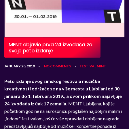
MENT objavio prva 24 izvođača za
svoje peto izdanje
JANUARY 20, 2019
NO COMMENTS
FESTIVAL
MINT
•
•
Peto izdanje ovog zimskog festivala muzičke
kreativnosti održaće se na više mesta u Ljubljani od 30.
januara do 1. februara 2019., a ovom prilikom najavljuje
24 izvođača iz čak 17 zemalja.
MENT Ljubljana, koji je
početkom godine na Eurosonicu proglašen najboljim malim i
„indoor“ festivalom, još će više opravdati dobijene nagrade
predstavljajući najbolje od muzičke i koncertne ponude iz