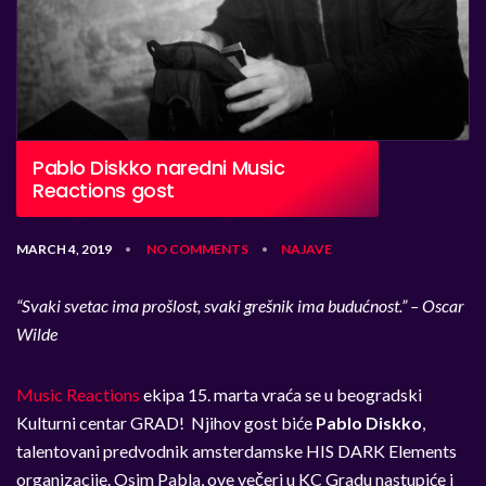
Pablo Diskko naredni Music
Reactions gost
MARCH 4, 2019
NO COMMENTS
NAJAVE
•
•
“Svaki svetac ima prošlost, svaki grešnik ima budućnost.” – Oscar
Wilde
Music Reactions
ekipa 15. marta vraća se u beogradski
Kulturni centar GRAD! Njihov gost biće
Pablo Diskko
,
talentovani predvodnik amsterdamske HIS DARK Elements
organizacije. Osim Pabla, ove večeri u KC Gradu nastupiće i