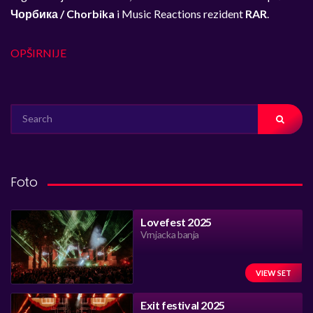
Чорбика / Chorbika
i Music Reactions rezident
RAR
.
OPŠIRNIJE
SEARCH
FOR:
Foto
Lovefest 2025
Vrnjacka banja
VIEW SET
Exit festival 2025