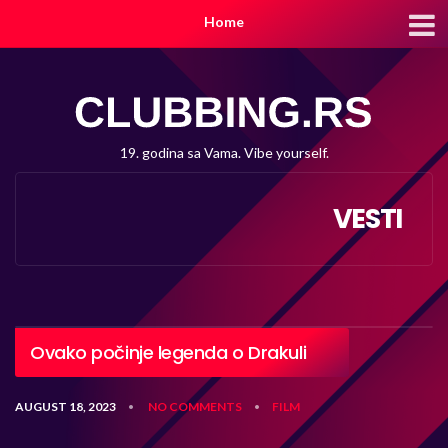
Home
19. godina sa Vama. Vibe yourself.
VESTI
Ovako počinje legenda o Drakuli
AUGUST 18, 2023
NO COMMENTS
FILM
•
•