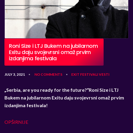
Roni Size i LTJ Bukem na jubilarnom
Exitu daju svojevrsni omaž prvim
izdanjima festivala
JULY 3, 2021
NO COMMENTS
EXIT
FESTIVALI
VESTI
•
•
„Serbia, are you ready for the future?“
Roni Size i LTJ
Bukem na jubilarnom Exitu daju svojevrsni omaž prvim
izdanjima festivala!
OPŠIRNIJE