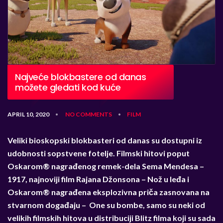
Najveće blokbastere od danas
možete gledati kod kuće
APRIL 10, 2020
NO COMMENTS
FILM
•
•
Veliki bioskopski blokbasteri od danas su dostupni iz
udobnosti sopstvene fotelje. Filmski hitovi poput
Oskarom® nagrađenog remek-dela Sema Mendesa –
1917, najnoviji film Rajana Džonsona – Nož u leđa i
Oskarom® nagrađena eksplozivna priča zasnovana na
stvarnom događaju – One su bombe, samo su neki od
velikih filmskih hitova u distribuciji Blitz filma koji su sada