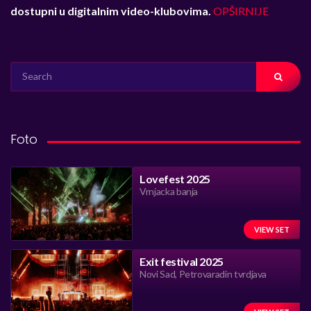
dostupni u digitalnim video-klubovima.
OPŠIRNIJE
SEARCH
FOR:
Foto
Lovefest 2025
Vrnjacka banja
VIEW SET
Exit festival 2025
Novi Sad, Petrovaradin tvrdjava