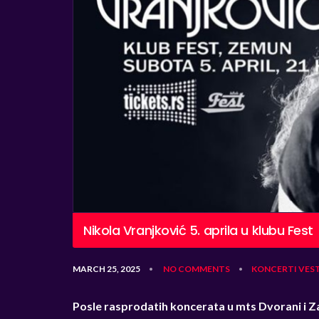
Nikola Vranjković 5. aprila u klubu Fest
MARCH 25, 2025
NO COMMENTS
KONCERTI
VEST
•
•
Posle rasprodatih koncerata u mts Dvorani i Za