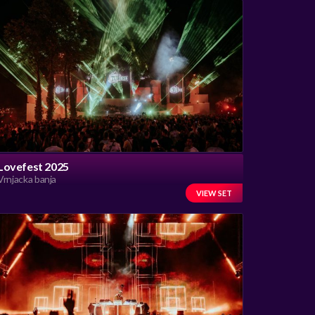
Lovefest 2025
Vrnjacka banja
VIEW SET