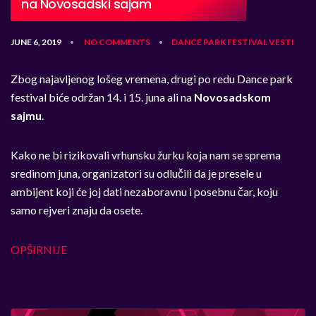
na Novosadski sajam
JUNE 6, 2019
NO COMMENTS
DANCE PARK
FESTIVAL
VESTI
•
•
Zbog najavljenog lošeg vremena, drugi po redu Dance park
festival biće održan 14. i 15. juna ali na
Novosadskom
sajmu
.
Kako ne bi rizikovali vrhunsku žurku koja nam se sprema
sredinom juna, organizatori su odlučili da je presele u
ambijent koji će joj dati nezaboravnu i posebnu čar, koju
samo rejveri znaju da osete.
OPŠIRNIJE