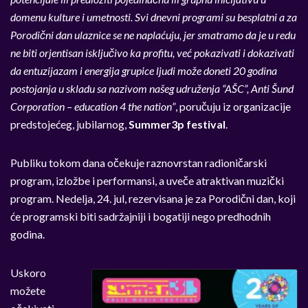
domenu kulture i umetnosti. Svi dnevni programi su besplatni a za
Porodični dan ulaznice se ne naplaćuju, jer smatramo da je u redu
ne biti orjentisan isključivo ka profitu, već pokazivati i dokazivati
da entuzijazam i energija grupice ljudi može doneti 20 godina
postojanja u skladu sa nazivom našeg udruženja “AŠC”, Anti Šund
Corporation – education 4 the nation”
, poručuju iz organizacije
predstojećeg, jubilarnog,
Summer3p festival
.
Publiku tokom dana očekuje raznovrstan radioničarski
program, izložbe i performansi, a uveče atraktivan muzički
program. Nedelja, 24. jul, rezervisana je za Porodični dan, koji
će programski biti sadržajniji i bogatiji nego predhodnih
godina.
Uskoro
možete