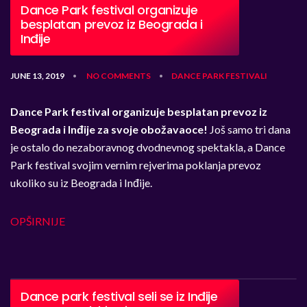
Dance Park festival organizuje
besplatan prevoz iz Beograda i
Inđije
JUNE 13, 2019
NO COMMENTS
DANCE PARK
FESTIVALI
•
•
Dance Park festival organizuje besplatan prevoz iz
Beograda i Inđije za svoje obožavaoce!
Još samo tri dana
je ostalo do nezaboravnog dvodnevnog spektakla, a Dance
Park festival svojim vernim rejverima poklanja prevoz
ukoliko su iz Beograda i Inđije.
OPŠIRNIJE
Dance park festival seli se iz Inđije