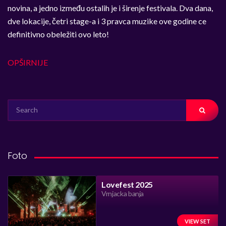
novina, a jedno između ostalih je i širenje festivala. Dva dana,
dve lokacije, četri stage-a i 3 pravca muzike ove godine ce
definitivno obeležiti ovo leto!
OPŠIRNIJE
SEARCH
FOR:
Foto
Lovefest 2025
Vrnjacka banja
VIEW SET