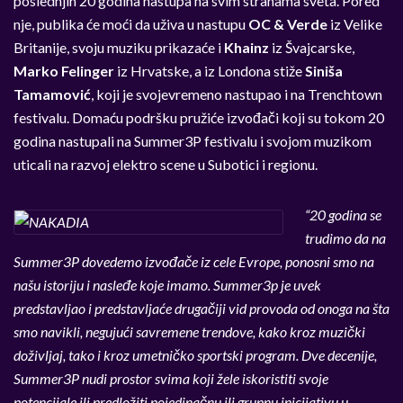
poslednjih 20 godina nastupa na svim stranama sveta. Pored
nje, publika će moći da uživa u nastupu
OC & Verde
iz Velike
Britanije, svoju muziku prikazaće i
Khainz
iz Švajcarske,
Marko Felinger
iz Hrvatske, a iz Londona stiže
Siniša
Tamamović
, koji je svojevremeno nastupao i na Trenchtown
festivalu. Domaću podršku pružiće izvođači koji su tokom 20
godina nastupali na Summer3P festivalu i svojom muzikom
uticali na razvoj elektro scene u Subotici i regionu.
“20 godina se
trudimo da na
Summer3P dovedemo izvođače iz cele Evrope, ponosni smo na
našu istoriju i nasleđe koje imamo. Summer3p je uvek
predstavljao i predstavljaće drugačiji vid provoda od onoga na šta
smo navikli, negujući savremene trendove, kako kroz muzički
doživljaj, tako i kroz umetničko sportski program. Dve decenije,
Summer3P nudi prostor svima koji žele iskoristiti svoje
potencijale ili predložiti pojedinačnu ili grupnu inicijativu u