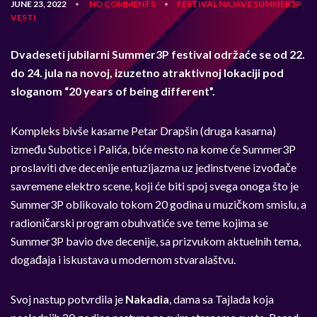
JUNE 23, 2022
NO COMMENTS
FESTIVAL
NAJAVE
SUMMER3P
•
•
VESTI
Dvadeseti jubilarni Summer3P festival održaće se od 22.
do 24. jula na novoj, izuzetno atraktivnoj lokaciji pod
sloganom “20 years of being different”.
Kompleks bivše kasarne Petar Drapšin (druga kasarna)
između Subotice i Palića, biće mesto na kome će Summer3P
proslaviti dve decenije entuzijazma uz jedinstvene izvođače
savremene elektro scene, koji će biti spoj svega onoga što je
Summer3P oblikovalo tokom 20 godina u muzičkom smislu, a
radioničarski program obuhvatiće sve teme kojima se
Summer3P bavio dve decenije, sa prizvukom aktuelnih tema,
događaja i iskustava u modernom stvaralaštvu.
Svoj nastup potvrdila je
Nakadia
, dama sa Tajlada koja