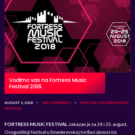
Vodimo vas na Fortress Music
Festival 2018.
AUGUST 2, 2018
NO COMMENTS
FESTIVAL
FORTRESS MUSIC
•
•
FESTIVAL
FORTRESS MUSIC FESTIVAL
zakazan je za 24 i 25. avgust.
Ovogodišnji festival u Smederevskoj tvrđavi donosi niz