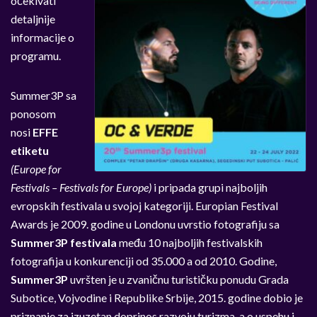
očekivati
detaljnije
informacije o
programu.
Summer3P sa
ponosom
nosi
EFFE
etiketu
(Europe for
Festivals – Festivals for Europe)
i pripada grupi najboljih
evropskih festivala u svojoj kategoriji. Europian Festival
Awards je 2009. godine u Londonu uvrstio fotografiju sa
Summer3P festivala
među 10 najboljih festivalskih
fotografija u konkurenciji od 35.000 a od 2010. Godine,
Summer3P
uvršten je u zvaničnu turističku ponudu Grada
Subotice, Vojvodine i Republike Srbije, 2015. godine dobio je
priznanje za izuzetan doprinos razvoju turizma, a o uspehu i