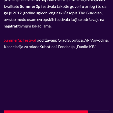
kvalitetu
Summer3p
festivala takođe govori u prilog i to da
ga je 2012. godine ugledni engleski časopis The Guardian,
uvrstio među osam evropskih festivala koji se održavaju na
najatraktivnijim lokacijama.
Summer3p festival
podržavaju: Grad Subotica, AP Vojvodina,
Kancelarija za mlade Subotica i Fondacija „Danilo Kiš“.