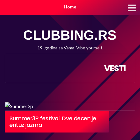
Home
19. godina sa Vama. Vibe yourself.
VESTI
Summer3P festival: Dve decenije
entuzijazma