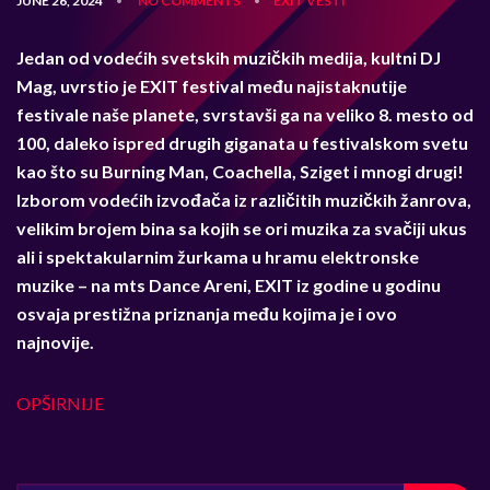
JUNE 26, 2024
NO COMMENTS
EXIT
VESTI
•
•
Jedan od vodećih svetskih muzičkih medija, kultni DJ
Mag, uvrstio je EXIT festival među najistaknutije
festivale naše planete, svrstavši ga na veliko 8. mesto od
100, daleko ispred drugih giganata u festivalskom svetu
kao što su
Burning Man, Coachella, Sziget i mnogi drugi
!
Izborom vodećih izvođača iz različitih muzičkih žanrova,
velikim brojem bina sa kojih se ori muzika za svačiji ukus
ali i spektakularnim žurkama u hramu elektronske
muzike – na mts Dance Areni, EXIT iz godine u godinu
osvaja prestižna priznanja među kojima je i ovo
najnovije.
OPŠIRNIJE