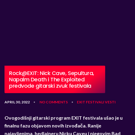
Rock@EXIT: Nick Cave, Sepultura,
Napalm Death i The Exploited
predvode gitarski zvuk festivala
APRIL 30, 2022
NO COMMENTS
EXIT
FESTIVALI
VESTI
•
•
Ovogodišnji gitarski program EXIT festivala ušao je u
finalnu fazu objavom novih izvođača. Ranije
najavljenima, hedlajneru Nicku Caveu i njegovim Bad