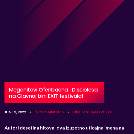
Megahitovi Ofenbacha i Disciplesa
na Glavnoj bini EXIT festivala!
JUNE 3, 2022
NO COMMENTS
EXIT
FESTIVALI
VESTI
•
•
Autori desetina hitova, dva izuzetno uticajna imena na