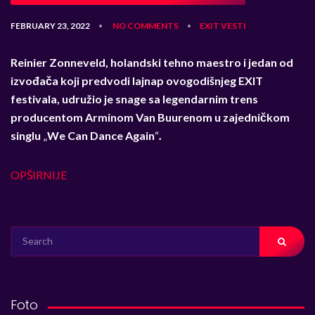
FEBRUARY 23, 2022
NO COMMENTS
EXIT
VESTI
•
•
Reinier Zonneveld, holandski tehno maestro i jedan od
izvođača koji predvodi lajnap ovogodišnjeg EXIT
festivala, udružio je snage sa legendarnim trens
producentom Arminom Van Buurenom u zajedničkom
singlu
„
We Can Dance Again
“
.
OPŠIRNIJE
SEARCH
FOR:
Foto