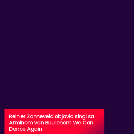
Reinier Zonneveld objavio singl sa
Arminom van Buurenom We Can
Dance Again