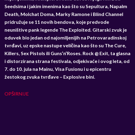
Seedsima i jakim imenima kao što su Sepultura, Napalm
Death, Molchat Doma, Marky Ramone i Blind Channel
pridružuje se 11 novih bendova, koje predvode
neuništive pank legende The Exploited. Gitarski zvuk je
oduvek bio jedan od najomiljenijih na Petrovaradinskoj
tvrđavi, uz epske nastupe veličina kao što su The Cure,
Killers, Sex Pistols ili Guns’n’Roses. Rock @ Exit, ta glasna
i distorzirana strana festivala, odjekivaće i ovog leta, od
7. do 10. jula na Mainu, Visa Fusionu i u epicentru
žestokog zvuka tvrđave – Explosive bini.
OPŠIRNIJE