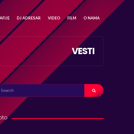
FIJE
DJ ADRESAR
VIDEO
FILM
O NAMA
VESTI
ARCH
R:
oto