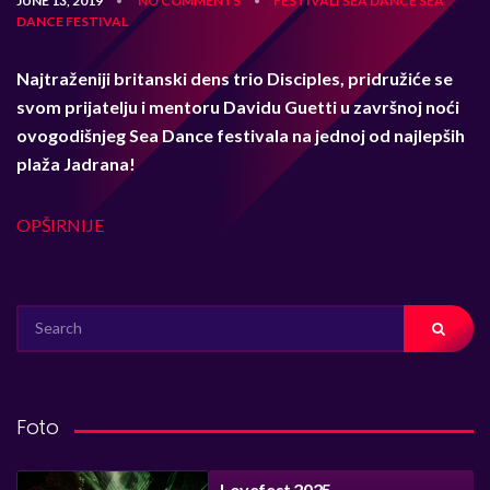
JUNE 13, 2019
NO COMMENTS
FESTIVALI
SEA DANCE
SEA
•
•
DANCE FESTIVAL
Najtraženiji britanski dens trio Disciples, pridružiće se
svom prijatelju i mentoru Davidu Guetti u završnoj noći
ovogodišnjeg Sea Dance festivala na jednoj od najlepših
plaža Jadrana!
OPŠIRNIJE
SEARCH
FOR:
Foto
Lovefest 2025