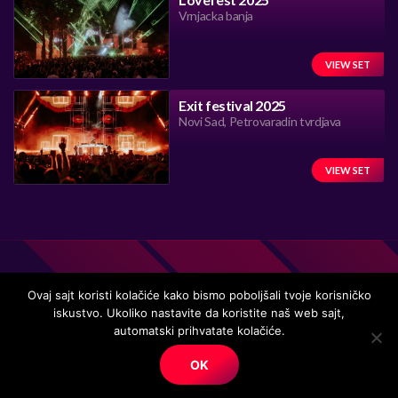
Vrnjacka banja
VIEW SET
Exit festival 2025
Novi Sad, Petrovaradin tvrdjava
VIEW SET
Ovaj sajt koristi kolačiće kako bismo poboljšali tvoje korisničko
iskustvo. Ukoliko nastavite da koristite naš web sajt,
Handmade in Serbia 15 years ago, while listening to the great
automatski prihvatate kolačiće.
music.
OK
© Copyright. All right reserved.