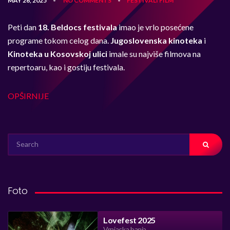
MAY 26, 2025
NO COMMENTS
FESTIVALI
FILM
•
•
Peti dan
18. Beldocs festivala
imao je vrlo posećene
programe tokom celog dana.
Jugoslovenska kinoteka
i
Kinoteka u Kosovskoj ulici
imale su najviše filmova na
repertoaru, kao i gostiju festivala.
OPŠIRNIJE
SEARCH
FOR:
Foto
Lovefest 2025
Vrnjacka banja