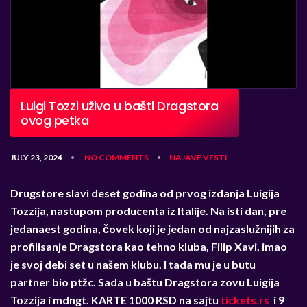
Luigi Tozzi uživo u bašti Dragstora
ovog petka
JULY 23, 2024
NO COMMENTS
NAJAVE
VESTI
•
•
Drugstore slavi deset godina od prvog izdanja Luigija
Tozzija, nastupom producenta iz Italije. Na isti dan, pre
jedanaest godina, čovek koji je jedan od najzaslužnijih za
profilisanje Dragstora kao tehno kluba, Filip Xavi, imao
je svoj debi set u našem klubu. I tada mu je u butu
partner bio ptžc. Sada u baštu Dragstora zovu Luigija
Tozzija i mdngt. KARTE 1000 RSD na sajtu
tickets.rs
i 9