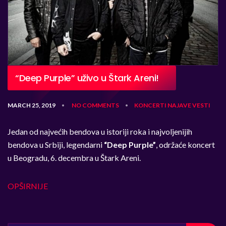
“Deep Purple” uživo u Štark Areni!
MARCH 25, 2019
NO COMMENTS
KONCERTI
NAJAVE
VESTI
•
•
Jedan od najvećih bendova u istoriji roka i najvoljenijih
bendova u Srbiji, legendarni
“Deep Purple”
, održaće koncert
u Beogradu, 6. decembra u Štark Areni.
OPŠIRNIJE