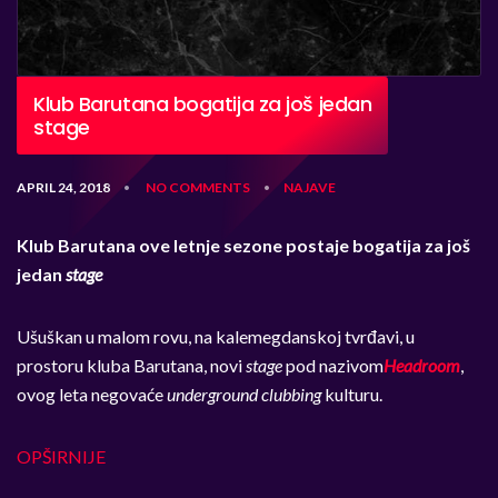
Klub Barutana bogatija za još jedan
stage
APRIL 24, 2018
NO COMMENTS
NAJAVE
•
•
Klub Barutana ove letnje sezone postaje bogatija za još
jedan
stage
Ušuškan u malom rovu, na kalemegdanskoj tvrđavi, u
prostoru kluba Barutana, novi
stage
pod nazivom
Headroom
,
ovog leta negovaće
underground clubbing
kulturu.
OPŠIRNIJE